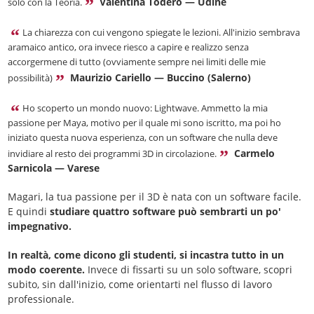
Valentina Todero — Udine
solo con la Teoria.
La chiarezza con cui vengono spiegate le lezioni. All'inizio sembrava
aramaico antico, ora invece riesco a capire e realizzo senza
accorgermene di tutto (ovviamente sempre nei limiti delle mie
Maurizio Cariello — Buccino (Salerno)
possibilità)
Ho scoperto un mondo nuovo: Lightwave. Ammetto la mia
passione per Maya, motivo per il quale mi sono iscritto, ma poi ho
iniziato questa nuova esperienza, con un software che nulla deve
Carmelo
invidiare al resto dei programmi 3D in circolazione.
Sarnicola — Varese
Magari, la tua passione per il 3D è nata con un software facile.
E quindi
studiare quattro software può sembrarti un po'
impegnativo.
In realtà, come dicono gli studenti, si incastra tutto in un
modo coerente.
Invece di fissarti su un solo software, scopri
subito, sin dall'inizio, come orientarti nel flusso di lavoro
professionale.