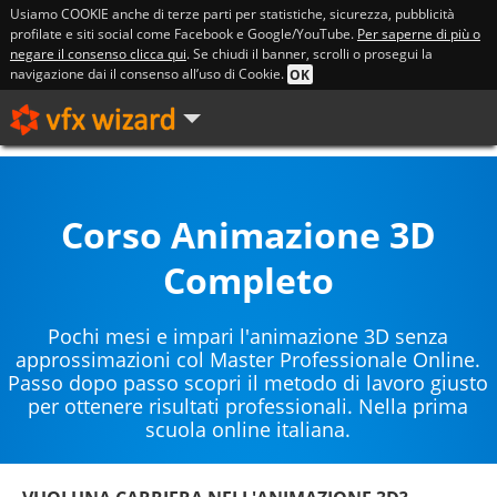
Usiamo COOKIE anche di terze parti per statistiche, sicurezza, pubblicità
profilate e siti social come Facebook e Google/YouTube.
Per saperne di più o
negare il consenso clicca qui
. Se chiudi il banner, scrolli o prosegui la
navigazione dai il consenso all’uso di Cookie.
OK
Corso Animazione 3D
Completo
Pochi mesi e impari l'animazione 3D senza
approssimazioni col Master Professionale Online.
Passo dopo passo scopri il metodo di lavoro giusto
per ottenere risultati professionali. Nella prima
scuola online italiana.