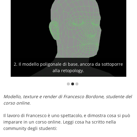
2. Il modello poligonale di base, ancora da sottoporre
3. Il volto, scolpito in zBrush con dettagli accurati
come rughe e imperfezioni della pelle!
alla retopology.
Modello, texture e render di Francesco Bordone, studente del
corso online.
Il lavoro di Francesco è uno spettacolo, e dimostra cosa si può
imparare in un corso online. Leggi cosa ha scritto nella
community degli studenti: