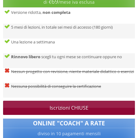
69
€
di
/mese iva esclusa
Versione ridotta,
non completa
5 mesi di lezioni, in totale sei mesi di accesso (180 giorni)
Una lezione a settimana
Rinnovo libero
scegli tu ogni mese se continuare oppure no
Nessun progetto con revisione, niente materiale didattico o esercizi
Nessuna possibilità di conseguire la certificazione
Iscrizioni CHIUSE
ONLINE "COACH" A RATE
diviso in 10 pagamenti mensili