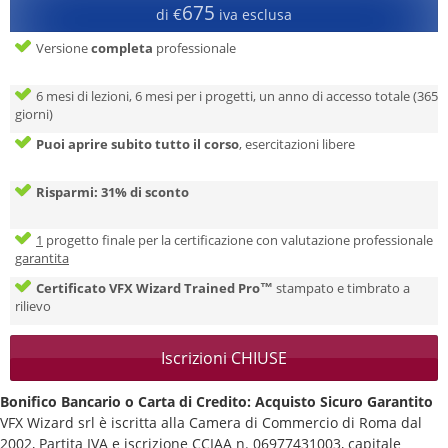
675
€
di
iva esclusa
Versione
completa
professionale
6 mesi di lezioni, 6 mesi per i progetti, un anno di accesso totale (365
giorni)
Puoi aprire subito tutto il corso
, esercitazioni libere
Risparmi: 31% di sconto
1
progetto finale per la certificazione con valutazione professionale
garantita
Certificato VFX Wizard Trained Pro™
stampato e timbrato a
rilievo
Iscrizioni CHIUSE
Bonifico Bancario o Carta di Credito: Acquisto Sicuro Garantito
VFX Wizard srl è iscritta alla Camera di Commercio di Roma dal
2002, Partita IVA e iscrizione CCIAA n. 06977431003, capitale