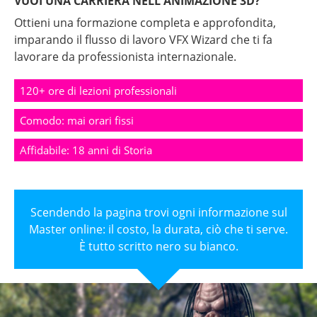
VUOI UNA CARRIERA NELL'ANIMAZIONE 3D?
Ottieni una formazione completa e approfondita,
imparando il flusso di lavoro VFX Wizard che ti fa
lavorare da professionista internazionale.
120+ ore di lezioni professionali
Comodo: mai orari fissi
Affidabile: 18 anni di Storia
Scendendo la pagina trovi ogni informazione sul
Master online: il costo, la durata, ciò che ti serve.
È tutto scritto nero su bianco.