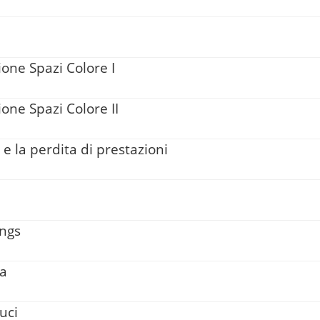
ione Spazi Colore I
one Spazi Colore II
 e la perdita di prestazioni
ings
ya
uci