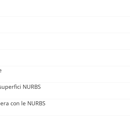
e
 superfici NURBS
eiera con le NURBS