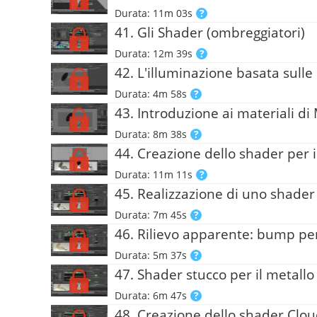
Durata: 11m 03s
41. Gli Shader (ombreggiatori)
Durata: 12m 39s
42. L'illuminazione basata sulle
Durata: 4m 58s
43. Introduzione ai materiali di
Durata: 8m 38s
44. Creazione dello shader per
Durata: 11m 11s
45. Realizzazione di uno shader
Durata: 7m 45s
46. Rilievo apparente: bump per
Durata: 5m 37s
47. Shader stucco per il metallo
Durata: 6m 47s
48. Creazione dello shader Clo