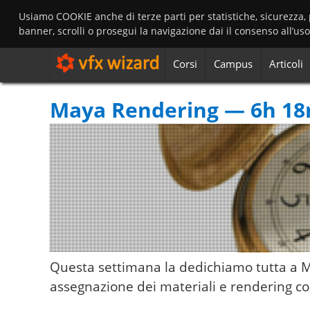
Usiamo COOKIE anche di terze parti per statistiche, sicurezza,
banner, scrolli o prosegui la navigazione dai il consenso all’us
Corsi
Campus
Articoli
Maya Rendering — 6h 18
Questa settimana la dedichiamo tutta a 
assegnazione dei materiali e rendering c