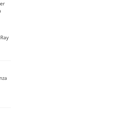
per
a
 Ray
enza