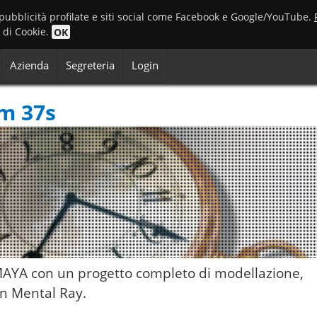
 pubblicità profilate e siti social come Facebook e Google/YouTube.
o di Cookie.
OK
Azienda
Segreteria
Login
m 37s
MAYA con un progetto completo di modellazione,
on Mental Ray.