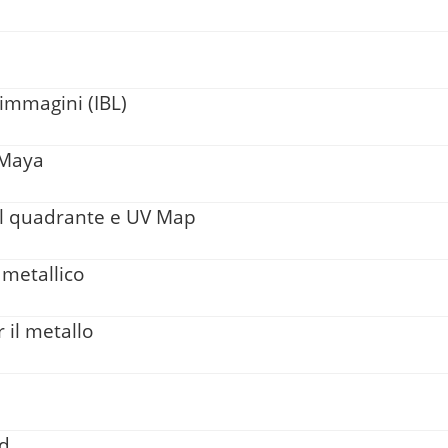
 immagini (IBL)
 Maya
 il quadrante e UV Map
 metallico
 il metallo
ud