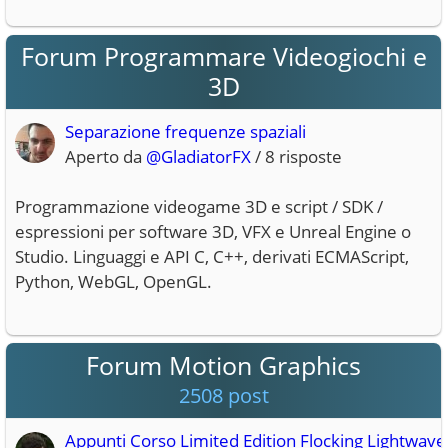
Forum Programmare Videogiochi e
3D
220 post
Separazione frequenze spaziali
Aperto da
@GladiatorFX
/ 8 risposte
Programmazione videogame 3D e script / SDK /
espressioni per software 3D, VFX e Unreal Engine o
Studio. Linguaggi e API C, C++, derivati ECMAScript,
Python, WebGL, OpenGL.
Forum Motion Graphics
2508 post
Appunti Corso Limited Edition Flocking Lightwave