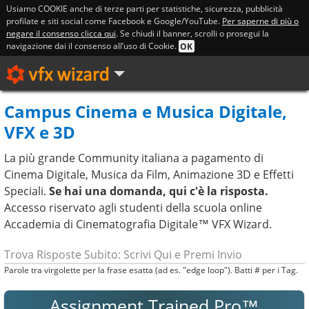
Usiamo COOKIE anche di terze parti per statistiche, sicurezza, pubblicità
profilate e siti social come Facebook e Google/YouTube.
Per saperne di più o
negare il consenso clicca qui
. Se chiudi il banner, scrolli o prosegui la
navigazione dai il consenso all’uso di Cookie.
OK
Campus Cinema e Musica Digitale,
VFX e 3D
La più grande Community italiana a pagamento di
Cinema Digitale, Musica da Film, Animazione 3D e Effetti
Speciali.
Se hai una domanda, qui c'è la risposta.
Accesso riservato agli studenti della scuola online
Accademia di Cinematografia Digitale™ VFX Wizard.
Parole tra virgolette per la frase esatta (ad es. "edge loop"). Batti # per i Tag.
Assignment Trained Pro™