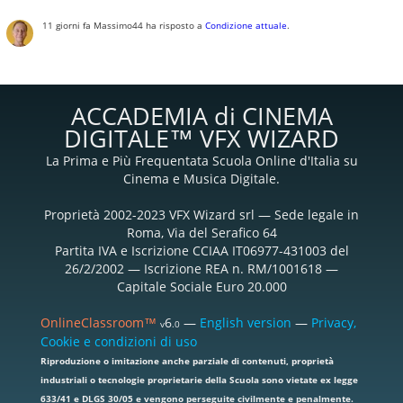
11 giorni fa
Massimo44
ha risposto a
Condizione attuale
.
ACCADEMIA di CINEMA
DIGITALE™ VFX WIZARD
La Prima e Più Frequentata Scuola Online d'Italia su
Cinema e Musica Digitale.
Proprietà 2002-2023 VFX Wizard srl — Sede legale in
Roma, Via del Serafico 64
Partita IVA e Iscrizione CCIAA IT06977-431003 del
26/2/2002 — Iscrizione REA n. RM/1001618 —
Capitale Sociale Euro 20.000
OnlineClassroom™
6
—
English version
—
Privacy,
v
.0
Cookie e condizioni di uso
Riproduzione o imitazione anche parziale di contenuti, proprietà
industriali o tecnologie proprietarie della Scuola sono vietate ex legge
633/41 e DLGS 30/05 e vengono perseguite civilmente e penalmente.