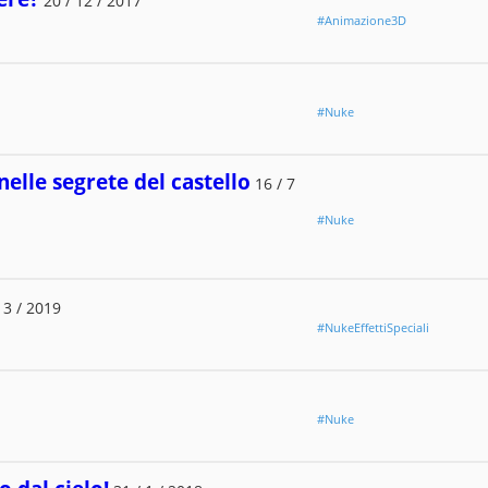
20 / 12 / 2017
#Animazione3D
#Nuke
elle segrete del castello
16 / 7
#Nuke
 3 / 2019
#NukeEffettiSpeciali
#Nuke