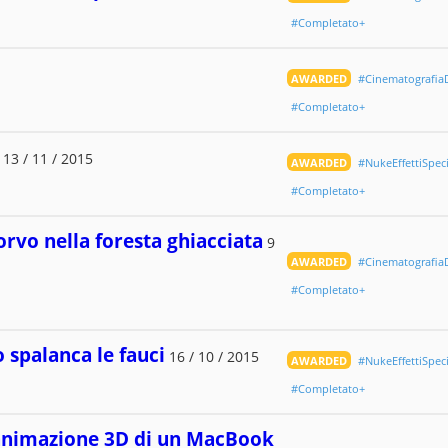
#Completato+
AWARDED
#CinematografiaD
#Completato+
13 / 11 / 2015
AWARDED
#NukeEffettiSpeci
#Completato+
rvo nella foresta ghiacciata
9
AWARDED
#CinematografiaD
#Completato+
 spalanca le fauci
16 / 10 / 2015
AWARDED
#NukeEffettiSpeci
#Completato+
animazione 3D di un MacBook