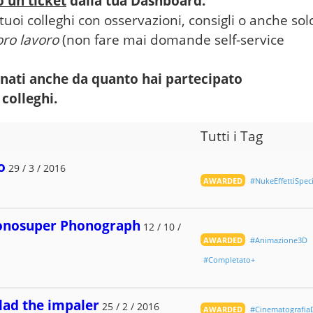
o un ticket
dalla tua Dashboard.
tuoi colleghi con osservazioni, consigli o anche sol
oro lavoro
(non fare mai domande self-service
nati anche da quanto hai partecipato
 colleghi.
Tutti i Tag
o
29 / 3 / 2016
AWARDED
#NukeEffettiSpeci
honosuper Phonograph
12 / 10 /
AWARDED
#Animazione3D
#Completato+
 Vlad the impaler
25 / 2 / 2016
AWARDED
#CinematografiaD