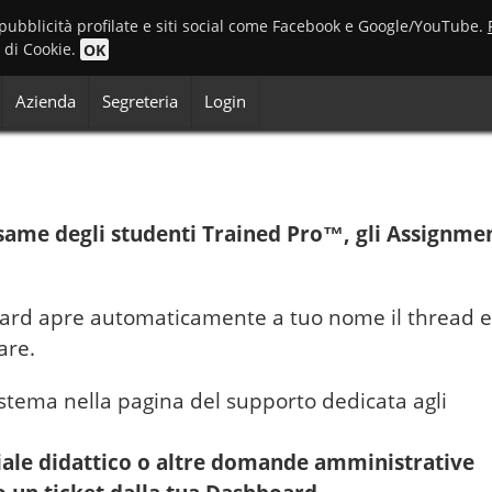
 pubblicità profilate e siti social come Facebook e Google/YouTube.
o di Cookie.
OK
Azienda
Segreteria
Login
esame degli studenti Trained Pro™, gli Assignme
rd apre automaticamente a tuo nome il thread e 
are.
istema nella pagina del supporto dedicata agli
riale didattico o altre domande amministrative