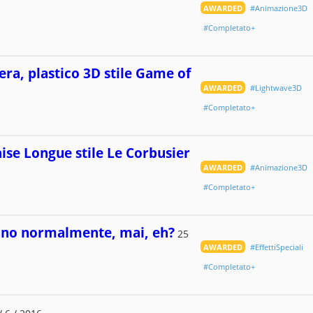
AWARDED
#Animazione3D
#Completato+
era, plastico 3D stile Game of
AWARDED
#Lightwave3D
#Completato+
ise Longue stile Le Corbusier
AWARDED
#Animazione3D
#Completato+
rano normalmente, mai, eh?
25
AWARDED
#EffettiSpeciali
#Completato+