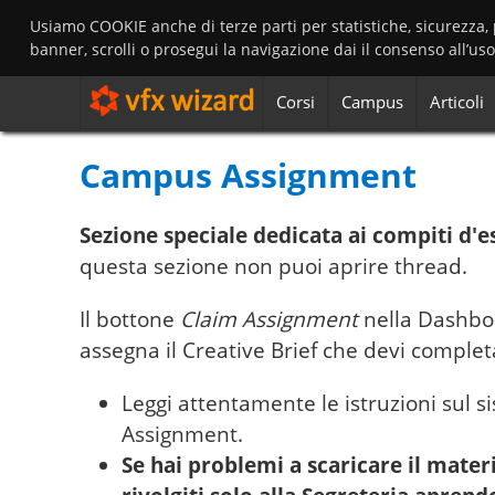
Usiamo COOKIE anche di terze parti per statistiche, sicurezza,
banner, scrolli o prosegui la navigazione dai il consenso all’us
Corsi
Campus
Articoli
Campus Assignment
Sezione speciale dedicata ai compiti d'
questa sezione non puoi aprire thread.
Il bottone
Claim Assignment
nella Dashboa
assegna il Creative Brief che devi complet
Leggi attentamente le istruzioni sul s
Assignment.
Se hai problemi a scaricare il mate