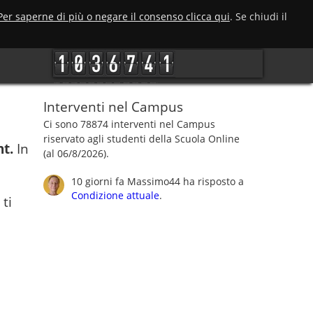
Per saperne di più o negare il consenso clicca qui
. Se chiudi il
Interventi nel Campus
Ci sono 78874 interventi nel Campus
riservato agli studenti della Scuola Online
nt.
In
(al 06/8/2026).
10 giorni fa
Massimo44
ha risposto a
Condizione attuale
.
ti