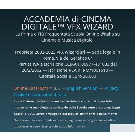
ACCADEMIA di CINEMA
DIGITALE™ VFX WIZARD
La Prima e Più Frequentata Scuola Online d'Italia su
Cinema e Musica Digitale.
Proprietà 2002-2023 VFX Wizard srl — Sede legale in
Roma, Via del Serafico 64
Partita IVA e Iscrizione CCIAA IT06977-431003 del
26/2/2002 — Iscrizione REA n. RM/1001618 —
Capitale Sociale Euro 20.000
OnlineClassroom™
6
—
English version
—
Privacy,
v
.0
Cookie e condizioni di uso
Riproduzione o imitazione anche parziale di contenuti, proprietà
industriali o tecnologie proprietarie della Scuola sono vietate ex legge
633/41 e DLGS 30/05 e vengono perseguite civilmente e penalmente.
Nomi e marchi menzionati in queste pagine appartengono ai rispettivi
proprietari e sono citati a solo scopo informativo.