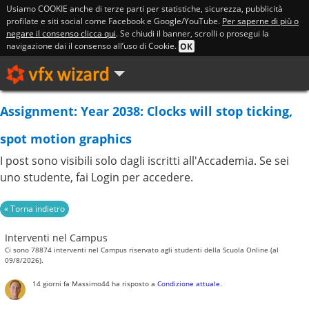
Usiamo COOKIE anche di terze parti per statistiche, sicurezza, pubblicità
profilate e siti social come Facebook e Google/YouTube.
Per saperne di più o
negare il consenso clicca qui
. Se chiudi il banner, scrolli o prosegui la
navigazione dai il consenso all’uso di Cookie.
OK
Assignment: Year 2038: Clocks will stop ticking,
spot motion graphics
I post sono visibili solo dagli iscritti all'Accademia. Se sei
uno studente, fai Login per accedere.
Interventi nel Campus
Ci sono 78874 interventi nel Campus riservato agli studenti della Scuola Online (al
09/8/2026).
14 giorni fa
Massimo44
ha risposto a
Condizione attuale
.