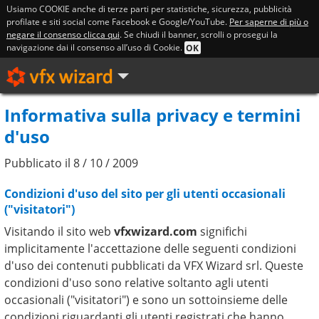
Usiamo COOKIE anche di terze parti per statistiche, sicurezza, pubblicità
profilate e siti social come Facebook e Google/YouTube.
Per saperne di più o
negare il consenso clicca qui
. Se chiudi il banner, scrolli o prosegui la
navigazione dai il consenso all’uso di Cookie.
OK
Informativa sulla privacy e termini
d'uso
Pubblicato il
8 / 10 / 2009
Condizioni d'uso del sito per gli utenti occasionali
("visitatori")
Visitando il sito web
vfxwizard.com
significhi
implicitamente l'accettazione delle seguenti condizioni
d'uso dei contenuti pubblicati da VFX Wizard srl. Queste
condizioni d'uso sono relative soltanto agli utenti
occasionali ("visitatori") e sono un sottoinsieme delle
condizioni riguardanti gli utenti registrati che hanno