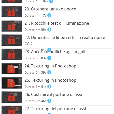
Durata: 10m 02s
20. Ottenere tanto da poco
Durata: 4m 17s
21. Ritocchi e test di illuminazione
Durata: 4m 55s
22. Dimentica le linee rette: la realtà non è
CAD
Durata: 3m 01s
23. Ancora modifiche agli angoli
Durata: 5m 03s
24. Texturing in Photoshop I
Durata: 5m 39s
25. Texturing in Photoshop II
Durata: 3m 51s
26. Costruire il portone di assi
Durata: 7m 46s
27. Texturing del portone di assi