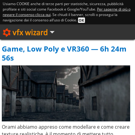
Usiamo COOKIE anche di terze parti per statistiche, sicurezza, pubblicità
profilate e siti social come Facebook e Google/YouTube.
Per saperne di più o
negare il consenso clicca qui
. Se chiudi il banner, scrolli o prosegui la
navigazione dai il consenso all’uso di Cookie.
OK
Game, Low Poly e VR360 — 6h 24m
56s
Orami abbiamo appreso come modellare e come creare
texture realistiche, è il momento di mettere tutto