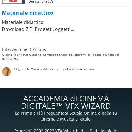
Durata: 3m 07s
Materiale didattico
Materiale didattico
Download ZIP: Progetti, oggetti...
Interventi nel Campus
Ci sono 78874 interventi nel Campus riservato agli studenti della Scuola Online (al
07/8/2026).
11 giorni fa
Massimo44
ha risposto a
Condizione attuale
.
ACCADEMIA di CINEMA
DIGITALE™ VFX WIZARD
La Prima e Più Frequentata Scuola Online d'Italia su
Cinema e Musica Digitale.
Proprietà 2002-2023 VFX Wizard srl — Sede legale in