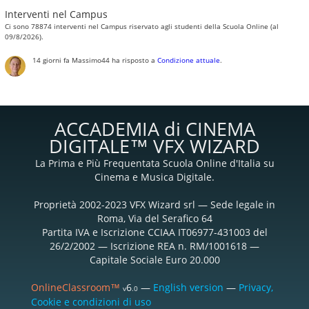
Interventi nel Campus
Ci sono 78874 interventi nel Campus riservato agli studenti della Scuola Online (al
09/8/2026).
14 giorni fa
Massimo44
ha risposto a
Condizione attuale
.
ACCADEMIA di CINEMA
DIGITALE™ VFX WIZARD
La Prima e Più Frequentata Scuola Online d'Italia su
Cinema e Musica Digitale.
Proprietà 2002-2023 VFX Wizard srl — Sede legale in
Roma, Via del Serafico 64
Partita IVA e Iscrizione CCIAA IT06977-431003 del
26/2/2002 — Iscrizione REA n. RM/1001618 —
Capitale Sociale Euro 20.000
OnlineClassroom™
6
—
English version
—
Privacy,
v
.0
Cookie e condizioni di uso