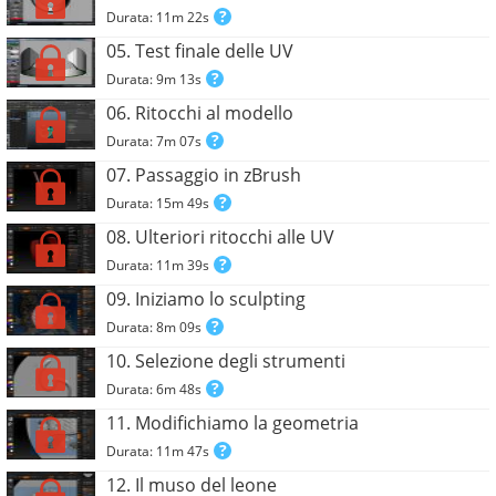
Durata: 11m 22s
05. Test finale delle UV
Durata: 9m 13s
06. Ritocchi al modello
Durata: 7m 07s
07. Passaggio in zBrush
Durata: 15m 49s
08. Ulteriori ritocchi alle UV
Durata: 11m 39s
09. Iniziamo lo sculpting
Durata: 8m 09s
10. Selezione degli strumenti
Durata: 6m 48s
11. Modifichiamo la geometria
Durata: 11m 47s
12. Il muso del leone