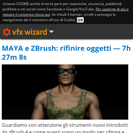
Usiamo COOKIE anche di terze parti per statistiche, sicurezza, pubblicità
profilate e siti social come Facebook e Google/YouTube.
Per saperne di più o
negare il consenso clicca qui
. Se chiudi il banner, scrolli o prosegui la
navigazione dai il consenso all’uso di Cookie.
OK
MAYA e ZBrush: rifinire oggetti — 7h
27m 8s
Guardiamo con attenzione gli strumenti nuovi introdotti
da zBrush 4 e come questi siano un modo per rifinire e