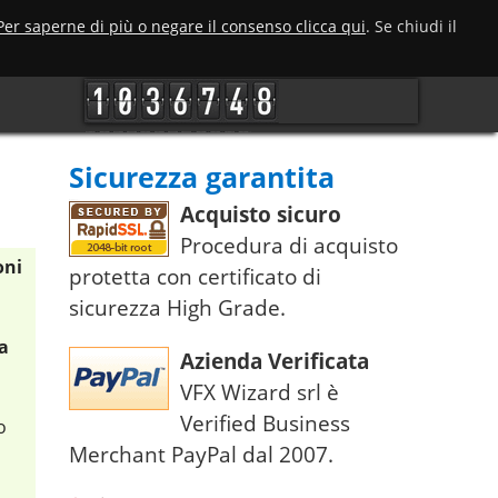
Per saperne di più o negare il consenso clicca qui
. Se chiudi il
Sicurezza garantita
Acquisto sicuro
Procedura di acquisto
oni
protetta con certificato di
sicurezza High Grade.
a
Azienda Verificata
VFX Wizard srl è
Verified Business
o
Merchant PayPal dal 2007.