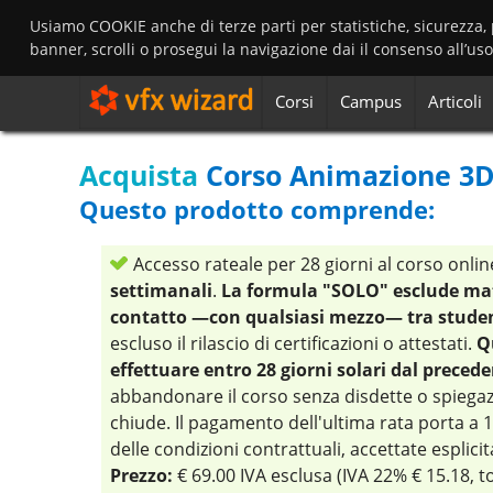
Usiamo COOKIE anche di terze parti per statistiche, sicurezza,
banner, scrolli o prosegui la navigazione dai il consenso all’us
Corsi
Campus
Articoli
Acquista
Corso Animazione 3D
Questo prodotto comprende:
Accesso rateale per 28 giorni al corso onl
settimanali
.
La formula "SOLO" esclude mate
contatto —con qualsiasi mezzo— tra studen
escluso il rilascio di certificazioni o attestati.
Q
effettuare entro 28 giorni solari dal preced
abbandonare il corso senza disdette o spiegazio
chiude. Il pagamento dell'ultima rata porta a 18
delle condizioni contrattuali, accettate espli
Prezzo:
€ 69.00 IVA esclusa (IVA 22% € 15.18, to