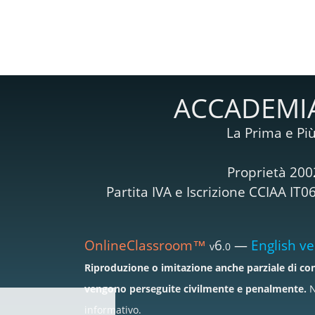
ACCADEMIA
La Prima e Più
Proprietà 200
Partita IVA e Iscrizione CCIAA I
OnlineClassroom™
6
—
English ve
v
.0
Riproduzione o imitazione anche parziale di con
vengono perseguite civilmente e penalmente.
N
informativo.