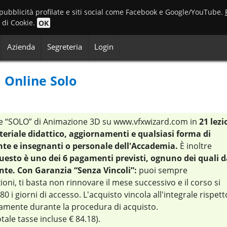
 pubblicità profilate e siti social come Facebook e Google/YouTube.
o di Cookie.
OK
Azienda
Segreteria
Login
 Online Solo
ine “SOLO” di Animazione 3D su www.vfxwizard.com in
21 lezi
riale didattico, aggiornamenti e qualsiasi forma di
te e insegnanti o personale dell'Accademia.
È inoltre
uesto è uno dei 6 pagamenti previsti, ognuno dei quali d
ente. Con Garanzia “Senza Vincoli”:
puoi sempre
ni, ti basta non rinnovare il mese successivo e il corso si
0 i giorni di accesso. L'acquisto vincola all'integrale rispett
citamente durante la procedura di acquisto.
tale tasse incluse € 84.18).