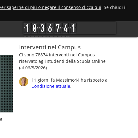
Per saperne di più o negare il consenso clicca qui
. Se chiudi il
Interventi nel Campus
Ci sono 78874 interventi nel Campus
riservato agli studenti della Scuola Online
(al 06/8/2026).
11 giorni fa
Massimo44
ha risposto a
Condizione attuale
.
e