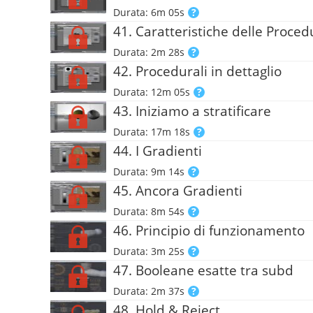
Durata: 6m 05s
41. Caratteristiche delle Proced
Durata: 2m 28s
42. Procedurali in dettaglio
Durata: 12m 05s
43. Iniziamo a stratificare
Durata: 17m 18s
44. I Gradienti
Durata: 9m 14s
45. Ancora Gradienti
Durata: 8m 54s
46. Principio di funzionamento
Durata: 3m 25s
47. Booleane esatte tra subd
Durata: 2m 37s
48. Hold & Reject