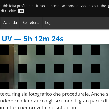
 pubblicità profilate e siti social come Facebook e Google/YouTube.
o di Cookie.
OK
Azienda
Segreteria
Login
 UV — 5h 12m 24s
texturing sia fotografico che procedurale. Anche s
rendere confidenza con gli strumenti, gran parte di
n futuro per progetti più sofisticati.