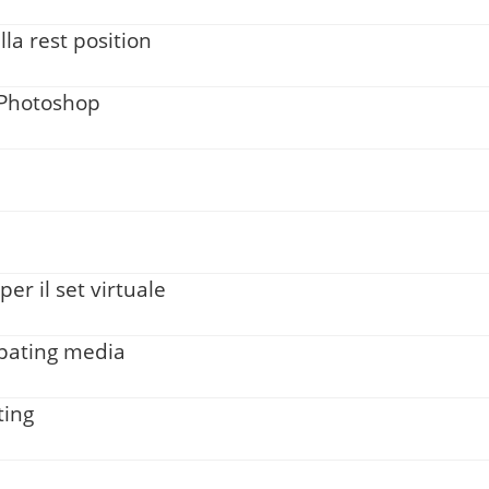
la rest position
 Photoshop
per il set virtuale
ipating media
ting