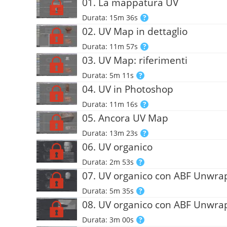
01. La mappatura UV
Durata: 15m 36s
02. UV Map in dettaglio
Durata: 11m 57s
03. UV Map: riferimenti
Durata: 5m 11s
04. UV in Photoshop
Durata: 11m 16s
05. Ancora UV Map
Durata: 13m 23s
06. UV organico
Durata: 2m 53s
07. UV organico con ABF Unwra
Durata: 5m 35s
08. UV organico con ABF Unwrap
Durata: 3m 00s