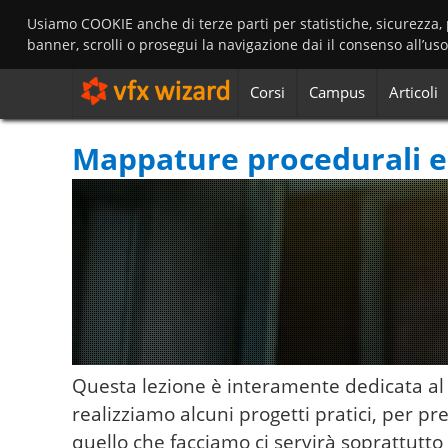
Usiamo COOKIE anche di terze parti per statistiche, sicurezza,
banner, scrolli o prosegui la navigazione dai il consenso all’us
Corsi
Campus
Articoli
Mappature procedurali e
Questa lezione è interamente dedicata al 
realizziamo alcuni progetti pratici, per p
quello che facciamo ci servirà soprattutto i