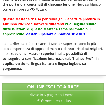
che portano ai contenuti di ciascuna lezione.
Nero su bianco,
come sempre su VFX Wizard.
Questo Master è chiuso per redesign. Riapertura prevista in
Autunno 2020
con software differenti.
Puoi seguire subito
tutte le lezioni di questo Master a Tema
nel molto più
approfondito
Master Superiore di Grafica 3D e VFX
.
Best Seller da più di 17 anni, i Master Superiori sono la più
totale esperienza di apprendimento e danno i risultati migliori.
Inoltre,
solo nei Master Superiori hai la possibilità di
conseguire la certificazione internazionale Trained Pro™ in
duplice versione, lingua italiana e lingua inglese, su
pergamena.
ONLINE "SOLO" A RATE
diviso in 6 pagamenti mensili
69
€
di
/mese iva esclusa