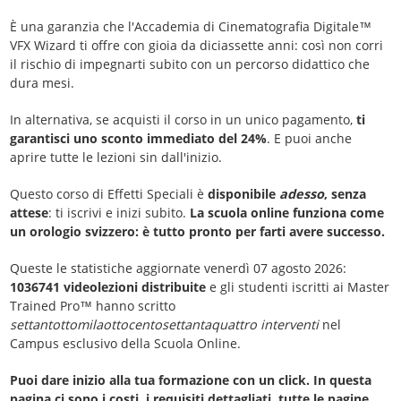
È una garanzia che l'Accademia di Cinematografia Digitale™
VFX Wizard ti offre con gioia da diciassette anni: così non corri
il rischio di impegnarti subito con un percorso didattico che
dura mesi.
In alternativa, se acquisti il corso in un unico pagamento,
ti
garantisci uno sconto immediato del 24%
. E puoi anche
aprire tutte le lezioni sin dall'inizio.
Questo corso di Effetti Speciali è
disponibile
adesso
, senza
attese
: ti iscrivi e inizi subito.
La scuola online funziona come
un orologio svizzero: è tutto pronto per farti avere successo.
Queste le statistiche aggiornate venerdì 07 agosto 2026:
1036741 videolezioni distribuite
e gli studenti iscritti ai Master
Trained Pro™ hanno scritto
settantottomilaottocentosettantaquattro interventi
nel
Campus esclusivo della Scuola Online.
Puoi dare inizio alla tua formazione con un click. In questa
pagina ci sono i costi, i requisiti dettagliati, tutte le pagine