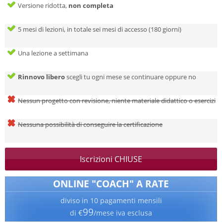
Versione ridotta,
non completa
5 mesi di lezioni, in totale sei mesi di accesso (180 giorni)
Una lezione a settimana
Rinnovo libero
scegli tu ogni mese se continuare oppure no
Nessun progetto con revisione, niente materiale didattico o esercizi
Nessuna possibilità di conseguire la certificazione
Iscrizioni CHIUSE
ONLINE "COACH" A RATE
diviso in 10 pagamenti mensili
99
€
di
/mese iva esclusa