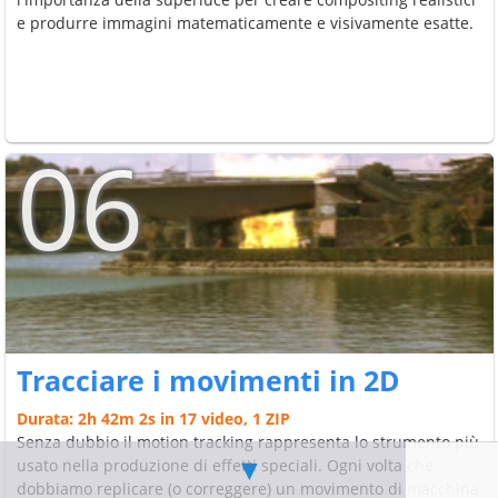
e produrre immagini matematicamente e visivamente esatte.
06
Tracciare i movimenti in 2D
Durata: 2h 42m 2s in 17 video, 1 ZIP
Senza dubbio il motion tracking rappresenta lo strumento più
▼
usato nella produzione di effetti speciali. Ogni volta che
dobbiamo replicare (o correggere) un movimento di macchina