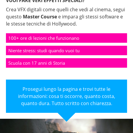
VUOI FARE VERI EFFETTI SPECIALI?
Crea VFX digitali come quelli che vedi al cinema, segui
questo
Master Course
e impara gli stessi software e
le stesse tecniche di Hollywood.
100+ ore di lezioni che funzionano
Niente stress: studi quando vuoi tu
Scuola con 17 anni di Storia
Prosegui lungo la pagina e trovi tutte le
informazioni: cosa ti occorre, quanto costa,
quanto dura. Tutto scritto con chiarezza.