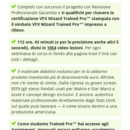
Completi con successo il progetto con Revisione
Professionale Garantita e
ti qualifichi per ricevere la
certificazione VFX Wizard Trained Pro™ stampata con
il simbolo VFX Wizard Trained Pro™ impresso a
rilievo
.
112 ore, 43 minuti (e per la precisione anche altri 5
secondi), divisi in
1054
video lezioni
. Per ogni
settimana di corso in fondo alla pagina trovi il link con
tutti i dettagli.
Il materiale didattico esclusivo per te lo abbiamo
prodotto investendo più di diciannovemila euro.
Altrove,
non c'è niente di simile. Dalle riprese su green screen
EEFX (gli stessi fondali usati per Matrix e Star Wars) a
asset e concept design esclusivi. E ancora: autentico
materiale professionale direttamente dagli Stati Uniti,
sul quale puoi lavorare — è come essere dentro a una
produzione americana.
Come studente Trained Pro™ hai accesso agli
Assignment, rinnovati ancora nell'anno accademico