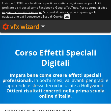
Usiamo COOKIE anche di terze parti per statistiche, sicurezza, pubblicità
profilate e siti social come Facebook e Google/YouTube.
Per saperne di più o
negare il consenso clicca qui
. Se chiudi il banner, scrolli o prosegui la
navigazione dai il consenso all’uso di Cookie.
OK
Corso Effetti Speciali
Digitali
Impara bene come creare effetti speciali
professionali.
In pochi mesi, vai avanti per gradi e
apprendi le stesse tecniche usate a Hollywood.
Ottieni risultati concreti nella prima scuola
online d'Italia
.