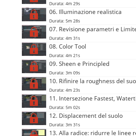
Durata: 4m 29s
06. Illuminazione realistica
Durata: 5m 28s
07. Revisione parametri e Limit
Durata: 4m 31s
08. Color Tool
Durata: 4m 21s
09. Sheen e Principled
Durata: 3m 09s
10. Rifinire la roughness del suo
Durata: 4m 23s
11. Intersezione Fastest, Watert
Durata: 5m 02s
12. Displacement del suolo
Durata: 3m 31s
13. Alla radice: ridurre le linee 