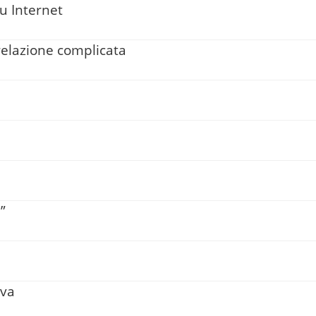
su Internet
relazione complicata
”
iva