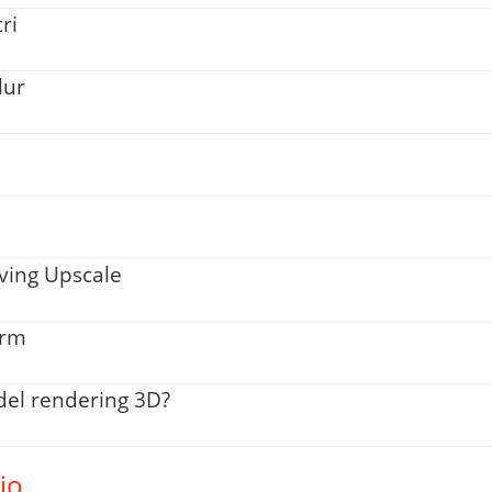
ri
lur
rving Upscale
arm
 del rendering 3D?
io