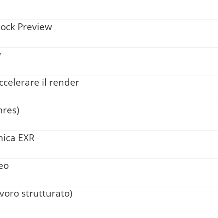
dock Preview
w
celerare il render
nres)
mica EXR
deo
voro strutturato)