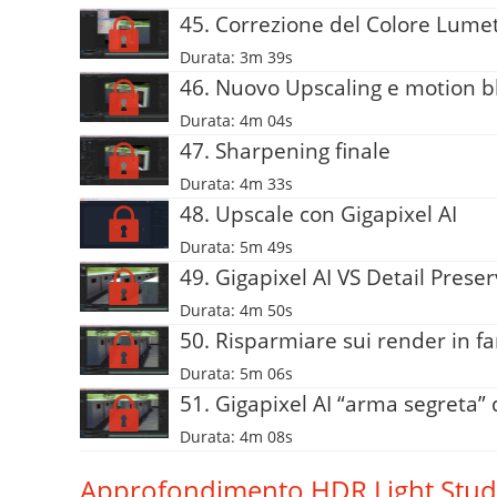
45. Correzione del Colore Lumet
Durata: 3m 39s
46. Nuovo Upscaling e motion b
Durata: 4m 04s
47. Sharpening finale
Durata: 4m 33s
48. Upscale con Gigapixel AI
Durata: 5m 49s
49. Gigapixel AI VS Detail Prese
Durata: 4m 50s
50. Risparmiare sui render in f
Durata: 5m 06s
51. Gigapixel AI “arma segreta”
Durata: 4m 08s
Approfondimento HDR Light Stud