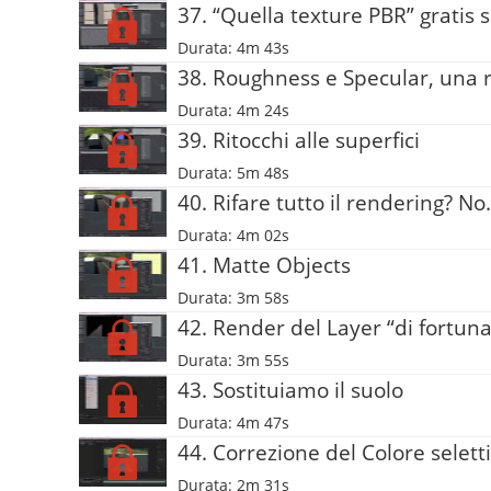
37. “Quella texture PBR” gratis 
Durata: 4m 43s
38. Roughness e Specular, una 
Durata: 4m 24s
39. Ritocchi alle superfici
Durata: 5m 48s
40. Rifare tutto il rendering? No.
Durata: 4m 02s
41. Matte Objects
Durata: 3m 58s
42. Render del Layer “di fortuna
Durata: 3m 55s
43. Sostituiamo il suolo
Durata: 4m 47s
44. Correzione del Colore selett
Durata: 2m 31s