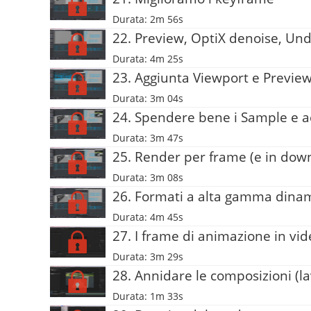
Durata: 2m 56s
22. Preview, OptiX denoise, Un
Durata: 4m 25s
23. Aggiunta Viewport e Previe
Durata: 3m 04s
24. Spendere bene i Sample e ac
Durata: 3m 47s
25. Render per frame (e in dow
Durata: 3m 08s
26. Formati a alta gamma dina
Durata: 4m 45s
27. I frame di animazione in vi
Durata: 3m 29s
28. Annidare le composizioni (la
Durata: 1m 33s