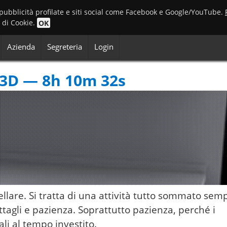
 pubblicità profilate e siti social come Facebook e Google/YouTube.
o di Cookie.
OK
Azienda
Segreteria
Login
 3D — 8h 10m 32s
are. Si tratta di una attività tutto sommato semp
ttagli e pazienza. Soprattutto pazienza, perché i
li al tempo investito.