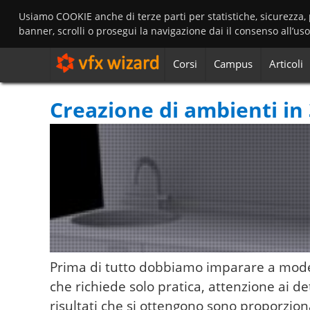
Usiamo COOKIE anche di terze parti per statistiche, sicurezza,
banner, scrolli o prosegui la navigazione dai il consenso all’us
Corsi
Campus
Articoli
Creazione di ambienti in
Prima di tutto dobbiamo imparare a modell
che richiede solo pratica, attenzione ai de
risultati che si ottengono sono proporziona