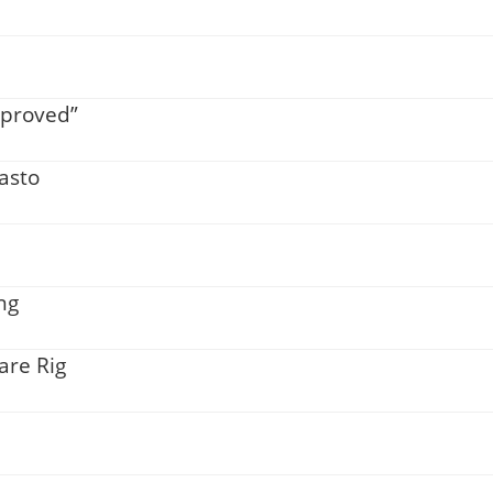
mproved”
rasto
ng
are Rig