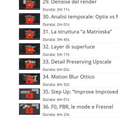
29. Denoise del render
Durata: 3m 11s
30. Analisi temporale: Optix vs
Durata: 2m 01s
31. La struttura “a Matrioska”
Durata: 3m 45s
32. Layer di superluce
Durata: 5m 17s
33. Detail Preserving Upscale
Durata: 6m 02s
34. Motion Blur Ottico
Durata: 4m 32s
35. Step Up: “Improve Improved
Durata: 4m 01s
36. F0, PBR, le mode e Fresnel
Durata: 6m 23s