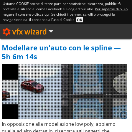
Usiamo COOKIE anche di terze parti per statistiche, sicurezza, pubblicità
profilate e siti social come Facebook e Google/YouTube.
Per saperne di più o
negare il consenso clicca qui
. Se chiudi il banner, scrolli o prosegui la
navigazione dai il consenso all’uso di Cookie.
OK
Modellare un'auto con le spline —
5h 6m 14s
In opposizione alla modellazione low poly, abbiamo
quella ad alto dettaglio, riservata agli oggetti che