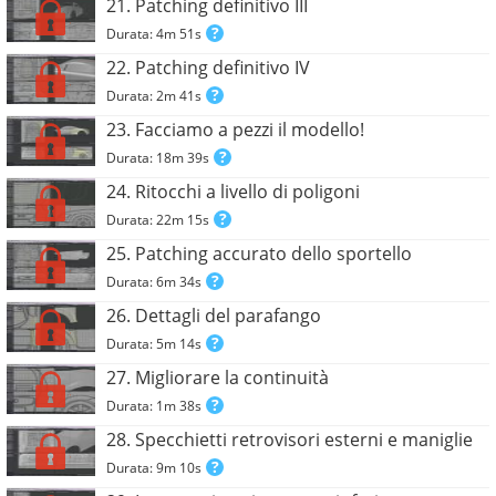
21. Patching definitivo III
Durata: 4m 51s
22. Patching definitivo IV
Durata: 2m 41s
23. Facciamo a pezzi il modello!
Durata: 18m 39s
24. Ritocchi a livello di poligoni
Durata: 22m 15s
25. Patching accurato dello sportello
Durata: 6m 34s
26. Dettagli del parafango
Durata: 5m 14s
27. Migliorare la continuità
Durata: 1m 38s
28. Specchietti retrovisori esterni e maniglie
Durata: 9m 10s