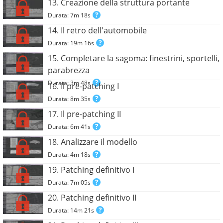
13. Creazione della struttura portante
Durata: 7m 18s
14. Il retro dell'automobile
Durata: 19m 16s
15. Completare la sagoma: finestrini, sportelli,
parabrezza
Durata: 3m 48s
16. Il pre-patching I
Durata: 8m 35s
17. Il pre-patching II
Durata: 6m 41s
18. Analizzare il modello
Durata: 4m 18s
19. Patching definitivo I
Durata: 7m 05s
20. Patching definitivo II
Durata: 14m 21s