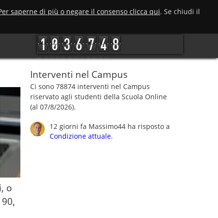
Per saperne di più o negare il consenso clicca qui
. Se chiudi il
Interventi nel Campus
Ci sono 78874 interventi nel Campus
riservato agli studenti della Scuola Online
(al 07/8/2026).
12 giorni fa
Massimo44
ha risposto a
Condizione attuale
.
, o
 90,