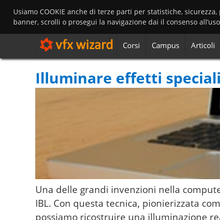
Usiamo COOKIE anche di terze parti per statistiche, sicurezza,
banner, scrolli o prosegui la navigazione dai il consenso all’us
Corsi
Campus
Articoli
Illuminare effetti speci
Una delle grandi invenzioni nella computer
IBL. Con questa tecnica, pionierizzata co
possiamo ricostruire una illuminazione re