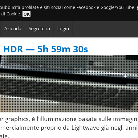
 pubblicità profilate e siti social come Facebook e Google/YouTube.
o di Cookie.
OK
Azienda
Segreteria
Login
ali HDR — 5h 59m 30s
 graphics, è l'illuminazione basata sulle immagini
mmercialmente proprio da Lightwave già negli anni
ale.