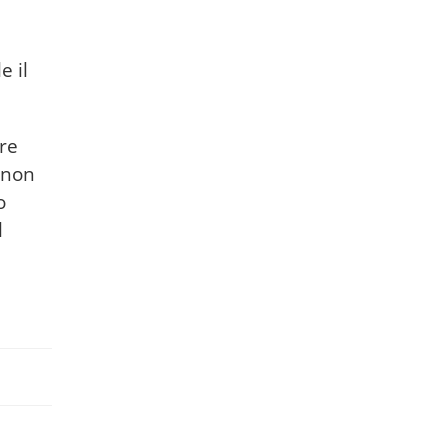
e il
re
e non
o
l