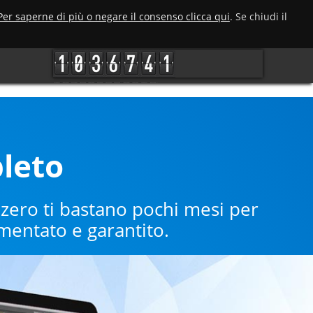
Per saperne di più o negare il consenso clicca qui
. Se chiudi il
pleto
 zero ti bastano pochi mesi per
mentato e garantito.