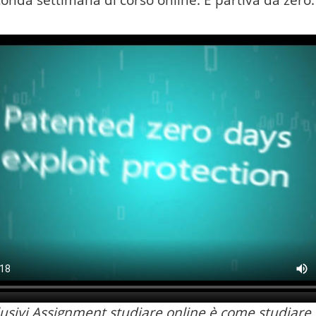
onda settimana di corso online. E partiva da zero.
lusivi Assignment studiare online è come studiare 