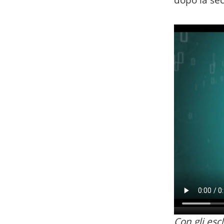
dopo la sec
Con gli esc