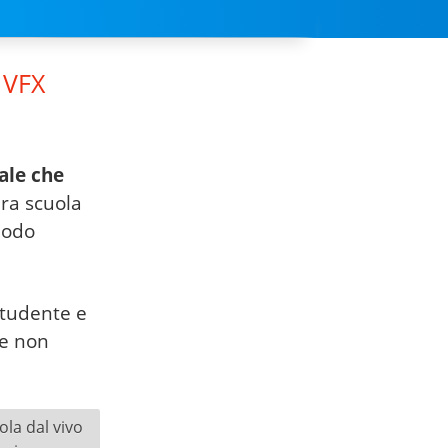
 VFX
ale che
ra scuola
 modo
studente e
se non
la dal vivo