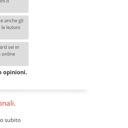
oni o
e anche gli
le lezioni
rd sei in
a online
o opinioni.
onali.
to subito