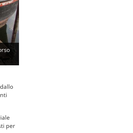
orso
 dallo
nti
iale
ti per