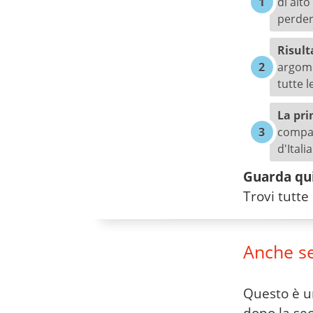
di alto
perde
Risult
argome
tutte l
La pri
compag
d'Itali
Guarda qui 
Trovi tutte 
Anche se 
Questo è un