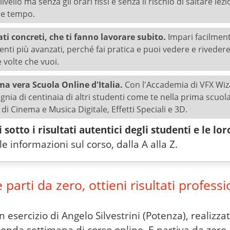
 livello ma senza gli orari fissi e senza il rischio di saltare lezi
re tempo.
ati concreti, che ti fanno lavorare subito.
Impari facilment
nti più avanzati, perché fai pratica e puoi vedere e rivedere 
e volte che vuoi.
ma vera Scuola Online d'Italia.
Con l'Accademia di VFX Wiza
nia di centinaia di altri studenti come te nella prima scuol
a di Cinema e Musica Digitale, Effetti Speciali e 3D.
sotto i risultati autentici degli studenti e le lor
le informazioni sul corso, dalla A alla Z.
parti da zero, ottieni risultati professi
 esercizio di Angelo Silvestrini (Potenza), realizza