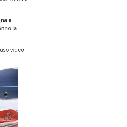
gna a
anno la
fuso video