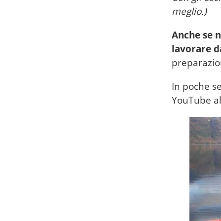
meglio.)
Anche se n
lavorare d
preparazion
In poche s
YouTube al