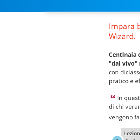
Impara b
Wizard.
Centinaia 
"dal vivo"
con diciass
pratico e ef
In quest
di chi ver
vengono fat
Lezion