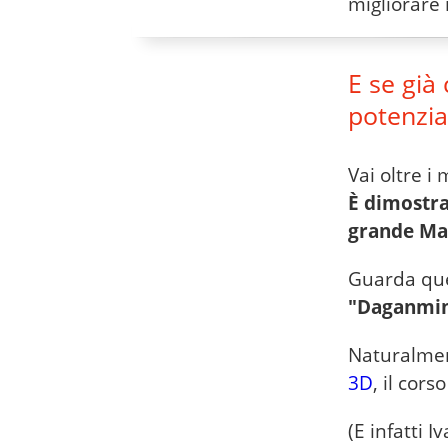
migliorare i
E se già 
potenzia
Vai oltre i 
È dimostra
grande Mas
Guarda que
"Daganmin
Naturalmen
3D
, il cor
(E infatti I