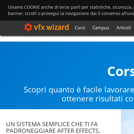
Usiamo COOKIE anche di terze parti per statistiche, sicurezza,
banner, scrolli o prosegui la navigazione dai il consenso all’us
Corsi
Campus
Articoli
Cors
Scopri quanto è facile lavorar
ottenere risultati 
UN SISTEMA SEMPLICE CHE TI FA
PADRONEGGIARE AFTER EFFECTS.