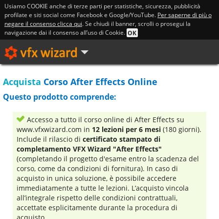
Usiamo COOKIE anche di terze parti per statistiche, sicurezza, pubblicità
profilate e siti social come Facebook e Google/YouTube.
Per saperne di più o
negare il consenso clicca qui
. Se chiudi il banner, scrolli o prosegui la
navigazione dai il consenso all’uso di Cookie.
OK
Acquista
Corso After Effects Online
Questo prodotto comprende:
Accesso a tutto il corso online di After Effects su
www.vfxwizard.com in
12 lezioni per 6 mesi
(180 giorni).
Include il rilascio di
certificato stampato di
completamento VFX Wizard "After Effects"
(completando il progetto d'esame entro la scadenza del
corso, come da condizioni di fornitura). In caso di
acquisto in unica soluzione, è possibile accedere
immediatamente a tutte le lezioni. L’acquisto vincola
all’integrale rispetto delle condizioni contrattuali,
accettate esplicitamente durante la procedura di
acquisto.