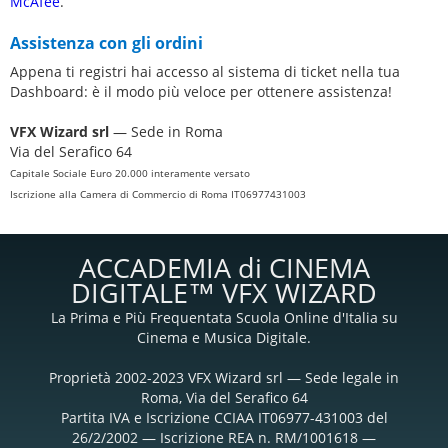
McAfee
.
Assistenza con gli ordini
Appena ti registri hai accesso al sistema di ticket nella tua
Dashboard: è il modo più veloce per ottenere assistenza!
VFX Wizard srl
— Sede in Roma
Via del Serafico 64
Capitale Sociale Euro 20.000 interamente versato
Iscrizione alla Camera di Commercio di Roma IT06977431003
ACCADEMIA di CINEMA
DIGITALE™ VFX WIZARD
La Prima e Più Frequentata Scuola Online d'Italia su
Cinema e Musica Digitale.
Proprietà 2002-2023 VFX Wizard srl — Sede legale in
Roma, Via del Serafico 64
Partita IVA e Iscrizione CCIAA IT06977-431003 del
26/2/2002 — Iscrizione REA n. RM/1001618 —