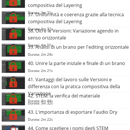
compositiva del Layering
Durata: 3m 31s
37. Uniformità e coerenza grazie alla tecnica
compositiva del Layering
Durata: 4m 32s
38. Oltre le Versioni: Variazione agendo in
senso orizzontale
Durata: 4m 01s
39. Analisi di un brano per l'editing orizzontale
Durata: 2m 24s
40. Unire la parte iniziale e finale di un brano
Durata: 2m 21s
41. Vantaggi del lavoro sulle Versioni e
differenza con la pratica compositiva della
Variazione
42. STEM: la verifica del materiale
Durata: 4m 44s
Durata: 3m 32s
43. L'importanza di esportare l'audio Dry
Durata: 2m 22s
44. Come scegliere i nomi degli STEM