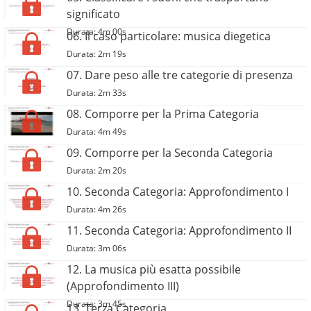
significato
Durata: 4m 00s
06. Il caso particolare: musica diegetica
Durata: 2m 19s
07. Dare peso alle tre categorie di presenza
Durata: 2m 33s
08. Comporre per la Prima Categoria
Durata: 4m 49s
09. Comporre per la Seconda Categoria
Durata: 2m 20s
10. Seconda Categoria: Approfondimento I
Durata: 4m 26s
11. Seconda Categoria: Approfondimento II
Durata: 3m 06s
12. La musica più esatta possibile
(Approfondimento III)
Durata: 3m 45s
13. Terza Categoria