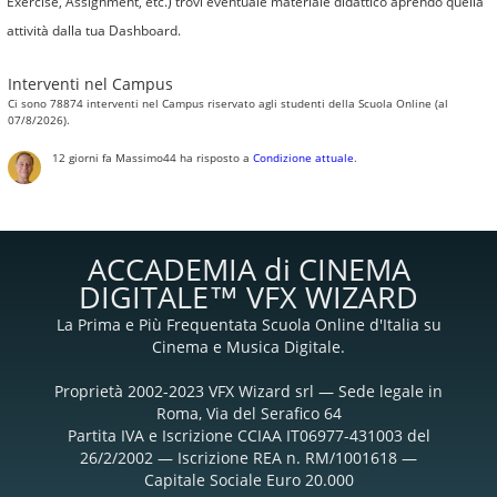
Exercise, Assignment, etc.) trovi eventuale materiale didattico aprendo quella
attività dalla tua Dashboard.
Interventi nel Campus
Ci sono 78874 interventi nel Campus riservato agli studenti della Scuola Online (al
07/8/2026).
12 giorni fa
Massimo44
ha risposto a
Condizione attuale
.
ACCADEMIA di CINEMA
DIGITALE™ VFX WIZARD
La Prima e Più Frequentata Scuola Online d'Italia su
Cinema e Musica Digitale.
Proprietà 2002-2023 VFX Wizard srl — Sede legale in
Roma, Via del Serafico 64
Partita IVA e Iscrizione CCIAA IT06977-431003 del
26/2/2002 — Iscrizione REA n. RM/1001618 —
Capitale Sociale Euro 20.000