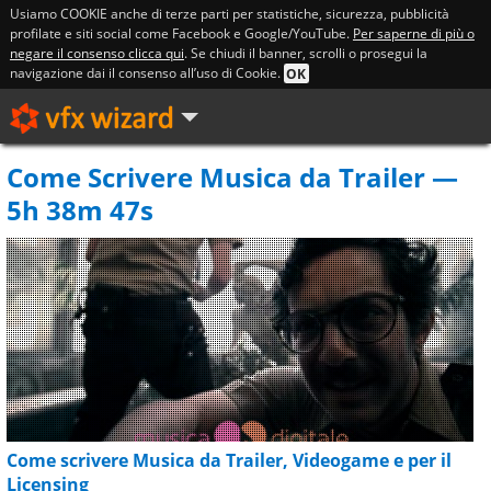
Usiamo COOKIE anche di terze parti per statistiche, sicurezza, pubblicità
profilate e siti social come Facebook e Google/YouTube.
Per saperne di più o
negare il consenso clicca qui
. Se chiudi il banner, scrolli o prosegui la
navigazione dai il consenso all’uso di Cookie.
OK
Come Scrivere Musica da Trailer —
5h 38m 47s
Come scrivere Musica da Trailer, Videogame e per il
Licensing