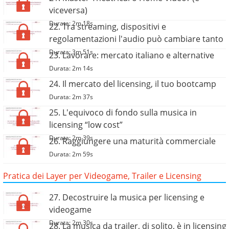
viceversa)
Durata: 2m 18s
22. Tra streaming, dispositivi e
regolamentazioni l'audio può cambiare tanto
Durata: 3m 51s
23. Lavorare: mercato italiano e alternative
Durata: 2m 14s
24. Il mercato del licensing, il tuo bootcamp
Durata: 2m 37s
25. L'equivoco di fondo sulla musica in
licensing “low cost”
Durata: 2m 39s
26. Raggiungere una maturità commerciale
Durata: 2m 59s
Pratica dei Layer per Videogame, Trailer e Licensing
27. Decostruire la musica per licensing e
videogame
Durata: 2m 30s
28. La musica da trailer, di solito, è in licensing