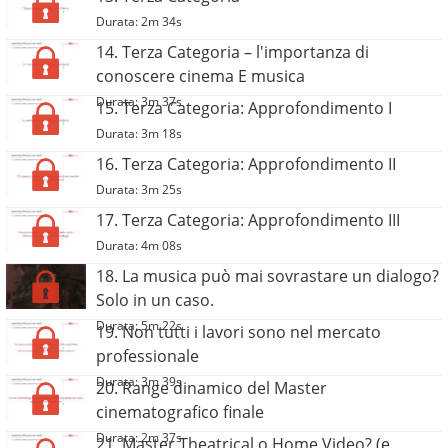
Durata: 2m 34s
14. Terza Categoria – l'importanza di
conoscere cinema E musica
Durata: 3m 37s
15. Terza Categoria: Approfondimento I
Durata: 3m 18s
16. Terza Categoria: Approfondimento II
Durata: 3m 25s
17. Terza Categoria: Approfondimento III
Durata: 4m 08s
18. La musica può mai sovrastare un dialogo?
Solo in un caso.
Durata: 5m 22s
19. Non tutti i lavori sono nel mercato
professionale
Durata: 3m 39s
20. Range dinamico del Master
cinematografico finale
Durata: 2m 37s
21. Master Theatrical o Home Video? (e