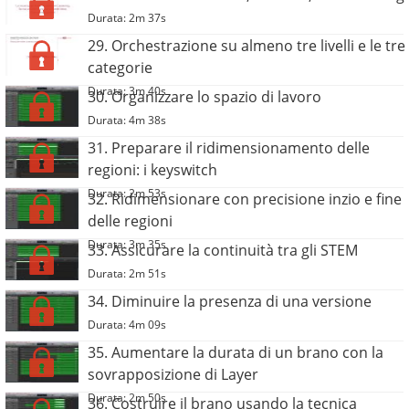
Durata: 2m 37s
29. Orchestrazione su almeno tre livelli e le tre
categorie
Durata: 3m 40s
30. Organizzare lo spazio di lavoro
Durata: 4m 38s
31. Preparare il ridimensionamento delle
regioni: i keyswitch
Durata: 2m 53s
32. Ridimensionare con precisione inzio e fine
delle regioni
Durata: 3m 35s
33. Assicurare la continuità tra gli STEM
Durata: 2m 51s
34. Diminuire la presenza di una versione
Durata: 4m 09s
35. Aumentare la durata di un brano con la
sovrapposizione di Layer
Durata: 2m 50s
36. Costruire il brano usando la tecnica