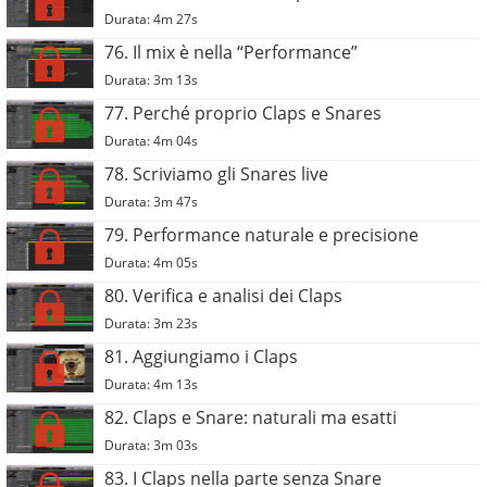
Durata: 4m 27s
76. Il mix è nella “Performance”
Durata: 3m 13s
77. Perché proprio Claps e Snares
Durata: 4m 04s
78. Scriviamo gli Snares live
Durata: 3m 47s
79. Performance naturale e precisione
Durata: 4m 05s
80. Verifica e analisi dei Claps
Durata: 3m 23s
81. Aggiungiamo i Claps
Durata: 4m 13s
82. Claps e Snare: naturali ma esatti
Durata: 3m 03s
83. I Claps nella parte senza Snare