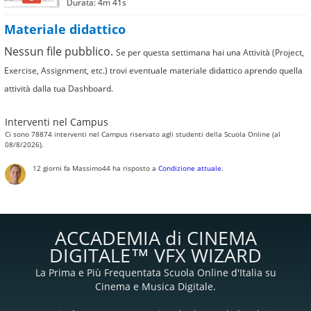
Durata: 4m 41s
Materiale didattico
Nessun file pubblico.
Se per questa settimana hai una Attività (Project,
Exercise, Assignment, etc.) trovi eventuale materiale didattico aprendo quella
attività dalla tua Dashboard.
Interventi nel Campus
Ci sono 78874 interventi nel Campus riservato agli studenti della Scuola Online (al
08/8/2026).
12 giorni fa
Massimo44
ha risposto a
Condizione attuale
.
ACCADEMIA di CINEMA
DIGITALE™ VFX WIZARD
La Prima e Più Frequentata Scuola Online d'Italia su
Cinema e Musica Digitale.