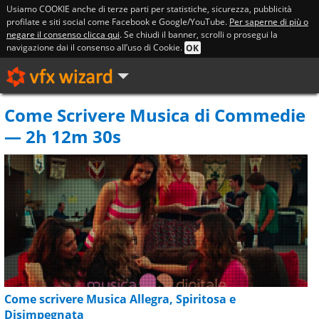
Usiamo COOKIE anche di terze parti per statistiche, sicurezza, pubblicità
profilate e siti social come Facebook e Google/YouTube.
Per saperne di più o
negare il consenso clicca qui
. Se chiudi il banner, scrolli o prosegui la
navigazione dai il consenso all’uso di Cookie.
OK
Come Scrivere Musica di Commedie
— 2h 12m 30s
Come scrivere Musica Allegra, Spiritosa e
Disimpegnata