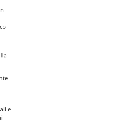
in
ico
lla
nte
ali e
hi