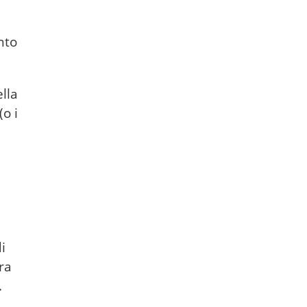
nto
lla
o i
i
tra
.