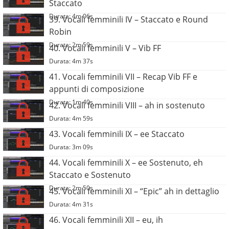
Staccato
Durata: 4m 06s
39. Vocali femminili IV – Staccato e Round
Robin
Durata: 2m 59s
40. Vocali femminili V – Vib FF
Durata: 4m 37s
41. Vocali femminili VII – Recap Vib FF e
appunti di composizione
Durata: 1m 40s
42. Vocali femminili VIII – ah in sostenuto
Durata: 4m 59s
43. Vocali femminili IX – ee Staccato
Durata: 3m 09s
44. Vocali femminili X – ee Sostenuto, eh
Staccato e Sostenuto
Durata: 2m 50s
45. Vocali femminili XI – “Epic” ah in dettaglio
Durata: 4m 31s
46. Vocali femminili XII – eu, ih