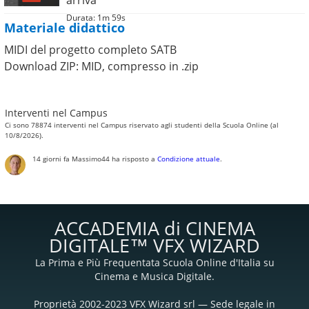
arriva
Durata: 1m 59s
Materiale didattico
MIDI del progetto completo SATB
Download ZIP: MID, compresso in .zip
Interventi nel Campus
Ci sono 78874 interventi nel Campus riservato agli studenti della Scuola Online (al
10/8/2026).
14 giorni fa
Massimo44
ha risposto a
Condizione attuale
.
ACCADEMIA di CINEMA
DIGITALE™ VFX WIZARD
La Prima e Più Frequentata Scuola Online d'Italia su
Cinema e Musica Digitale.
Proprietà 2002-2023 VFX Wizard srl — Sede legale in