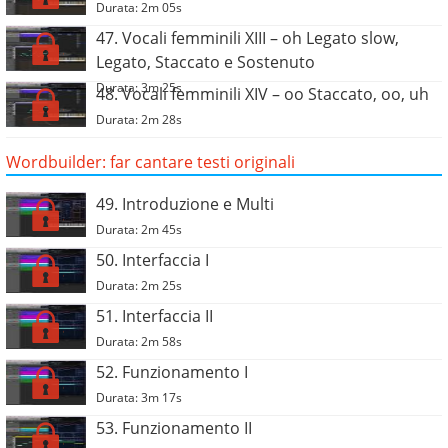
Durata: 2m 05s
47. Vocali femminili XIII – oh Legato slow,
Legato, Staccato e Sostenuto
Durata: 3m 25s
48. Vocali femminili XIV – oo Staccato, oo, uh
Durata: 2m 28s
Wordbuilder: far cantare testi originali
49. Introduzione e Multi
Durata: 2m 45s
50. Interfaccia I
Durata: 2m 25s
51. Interfaccia II
Durata: 2m 58s
52. Funzionamento I
Durata: 3m 17s
53. Funzionamento II