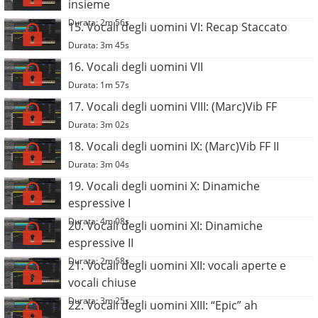
insieme
Durata: 2m 56s
15. Vocali degli uomini VI: Recap Staccato
Durata: 3m 45s
16. Vocali degli uomini VII
Durata: 1m 57s
17. Vocali degli uomini VIII: (Marc)Vib FF
Durata: 3m 02s
18. Vocali degli uomini IX: (Marc)Vib FF II
Durata: 3m 04s
19. Vocali degli uomini X: Dinamiche
espressive I
Durata: 4m 08s
20. Vocali degli uomini XI: Dinamiche
espressive II
Durata: 2m 58s
21. Vocali degli uomini XII: vocali aperte e
vocali chiuse
Durata: 3m 25s
22. Vocali degli uomini XIII: “Epic” ah