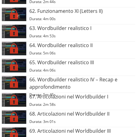
Durata: 2m 44s
62. Funzionamento XI (Letters II)
Durata: 4m 00s
63. Wordbuilder realistico I
Durata: 4m 53s
64. Wordbuilder realistico II
Durata: 5m 06s
65. Wordbuilder realistico III
Durata: 4m 06s
66. Wordbuilder realistico IV – Recap e
approfondimento
Durata: 5m 45s
67. Articolazioni nel Worldbuilder I
Durata: 2m 58s
68. Articolazioni nel Worldbuilder II
Durata: 3m 01s
69. Articolazioni nel Worldbuilder III