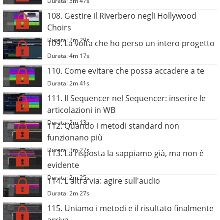
Durata: 3m 47s
108. Gestire il Riverbero negli Hollywood
Choirs
Durata: 2m 29s
109. La volta che ho perso un intero progetto
Durata: 4m 17s
110. Come evitare che possa accadere a te
Durata: 2m 41s
111. Il Sequencer nel Sequencer: inserire le
articolazioni in WB
Durata: 2m 13s
112. Quando i metodi standard non
funzionano più
Durata: 3m 27s
113. La risposta la sappiamo già, ma non è
evidente
Durata: 2m 25s
114. L'altra via: agire sull'audio
Durata: 2m 27s
115. Uniamo i metodi e il risultato finalmente