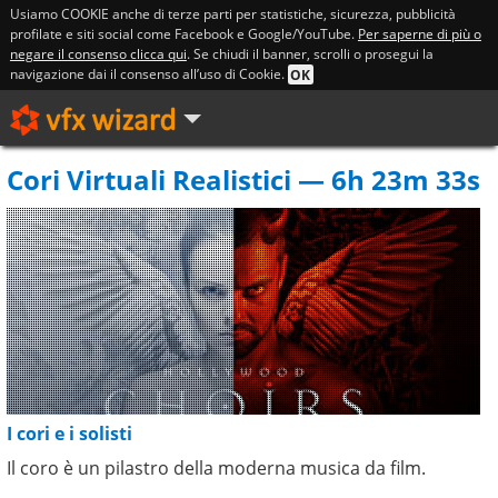
Usiamo COOKIE anche di terze parti per statistiche, sicurezza, pubblicità
profilate e siti social come Facebook e Google/YouTube.
Per saperne di più o
negare il consenso clicca qui
. Se chiudi il banner, scrolli o prosegui la
navigazione dai il consenso all’uso di Cookie.
OK
Cori Virtuali Realistici — 6h 23m 33s
I cori e i solisti
Il coro è un pilastro della moderna musica da film.