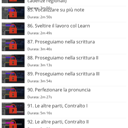
cadenze regionali)
Durata: 3m 56s
85. Vocalizzare su più note
Durata: 2m 50s
86. Sveltire il lavoro col Learn
Durata: 2m 49s
87. Proseguiamo nella scrittura
Durata: 3m 46s
88. Proseguiamo nella scrittura II
Durata: 3m 13s
89. Proseguiamo nella scrittura III
Durata: 3m 54s
90. Perfezionare la pronuncia
Durata: 2m 27s
91. Le altre parti, Contralto I
Durata: 5m 16s
92. Le altre parti, Contralto II