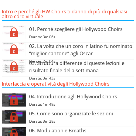
Intro e perché gli HW Choirs ti danno di più di qualsiasi
altro coro virtuale
01. Perché scegliere gli Hollywood Choirs
Durata: 3m 06s
02. La volta che un coro in latino fu nominato
“miglior canzone” agli Oscar
Durata: 2m 04s
03. Struttura differente di queste lezioni e
risultato finale della settimana
Durata: 3m 43s
Interfaccia e operatività degli Hollywood Choirs
04. Introduzione agli Hollywood Choirs
Durata: 1m 49s
05. Come sono organizzate le sezioni
Durata: 3m 28s
06. Modulation e Breaths