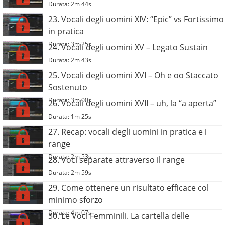
Durata: 2m 44s
23. Vocali degli uomini XIV: “Epic” vs Fortissimo
in pratica
Durata: 3m 25s
24. Vocali degli uomini XV – Legato Sustain
Durata: 2m 43s
25. Vocali degli uomini XVI – Oh e oo Staccato
Sostenuto
Durata: 3m 00s
26. Vocali degli uomini XVII – uh, la “a aperta”
Durata: 1m 25s
27. Recap: vocali degli uomini in pratica e i
range
Durata: 2m 53s
28. Voci separate attraverso il range
Durata: 2m 59s
29. Come ottenere un risultato efficace col
minimo sforzo
Durata: 4m 07s
30. Le Voci Femminili. La cartella delle