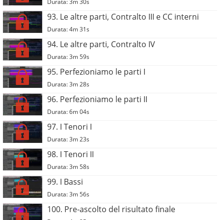
Durata: 3m 30s
93. Le altre parti, Contralto III e CC interni
Durata: 4m 31s
94. Le altre parti, Contralto IV
Durata: 3m 59s
95. Perfezioniamo le parti I
Durata: 3m 28s
96. Perfezioniamo le parti II
Durata: 6m 04s
97. I Tenori I
Durata: 3m 23s
98. I Tenori II
Durata: 3m 58s
99. I Bassi
Durata: 3m 56s
100. Pre-ascolto del risultato finale