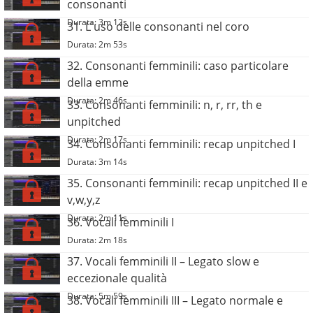
consonanti
Durata: 3m 12s
31. L'uso delle consonanti nel coro
Durata: 2m 53s
32. Consonanti femminili: caso particolare
della emme
Durata: 2m 46s
33. Consonanti femminili: n, r, rr, th e
unpitched
Durata: 2m 17s
34. Consonanti femminili: recap unpitched I
Durata: 3m 14s
35. Consonanti femminili: recap unpitched II e
v,w,y,z
Durata: 2m 11s
36. Vocali femminili I
Durata: 2m 18s
37. Vocali femminili II – Legato slow e
eccezionale qualità
Durata: 5m 59s
38. Vocali femminili III – Legato normale e