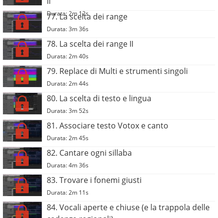
II
Durata: 2m 12s
77. La scelta dei range
Durata: 3m 36s
78. La scelta dei range II
Durata: 2m 40s
79. Replace di Multi e strumenti singoli
Durata: 2m 44s
80. La scelta di testo e lingua
Durata: 3m 52s
81. Associare testo Votox e canto
Durata: 2m 45s
82. Cantare ogni sillaba
Durata: 4m 36s
83. Trovare i fonemi giusti
Durata: 2m 11s
84. Vocali aperte e chiuse (e la trappola delle