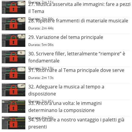
Durata: 2m 11s
27. Musica asservita alle immagini: fare a pezzi
il Tema
Durata: 3m 44s
28. Ripetere frammenti di materiale musicale
Durata: 2m 44s
29. Variazione del tema principale
Durata: 5m 06s
30. Scrivere filler, letteralmente “riempire” è
fondamentale
Durata: 3m 19s
31. Ritornare al Tema principale dove serve
Durata: 2m 13s
32. Adeguare la musica al tempo a
disposizione
Durata: 2m 41s
33. Ancora una volta: le immagini
determinano la composizione
Durata: 4m 04s
34. Sfruttare a nostro vantaggio i paletti già
presenti