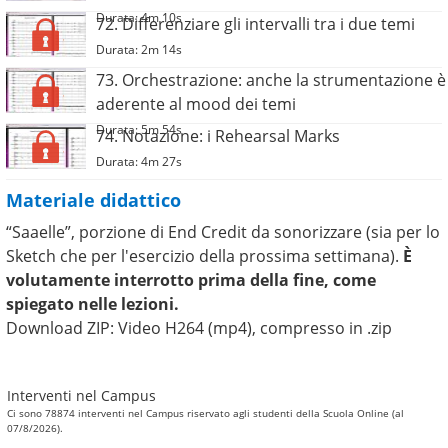
Durata: 4m 10s
72. Differenziare gli intervalli tra i due temi
Durata: 2m 14s
73. Orchestrazione: anche la strumentazione è
aderente al mood dei temi
Durata: 5m 54s
74. Notazione: i Rehearsal Marks
Durata: 4m 27s
Materiale didattico
“Saaelle”, porzione di End Credit da sonorizzare (sia per lo
Sketch che per l'esercizio della prossima settimana).
È
volutamente interrotto prima della fine, come
spiegato nelle lezioni.
Download ZIP: Video H264 (mp4), compresso in .zip
Interventi nel Campus
Ci sono 78874 interventi nel Campus riservato agli studenti della Scuola Online (al
07/8/2026).