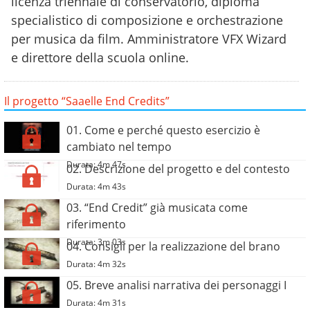
licenza triennale di conservatorio, diploma
specialistico di composizione e orchestrazione
per musica da film. Amministratore VFX Wizard
e direttore della scuola online.
Il progetto “Saaelle End Credits”
01. Come e perché questo esercizio è
cambiato nel tempo
Durata: 4m 47s
02. Descrizione del progetto e del contesto
Durata: 4m 43s
03. “End Credit” già musicata come
riferimento
Durata: 3m 03s
04. Consigli per la realizzazione del brano
Durata: 4m 32s
05. Breve analisi narrativa dei personaggi I
Durata: 4m 31s