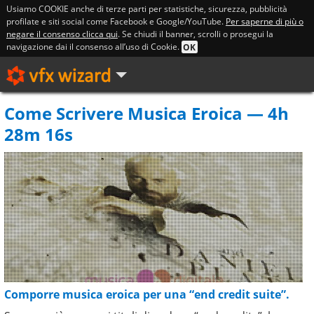
Usiamo COOKIE anche di terze parti per statistiche, sicurezza, pubblicità
profilate e siti social come Facebook e Google/YouTube.
Per saperne di più o
negare il consenso clicca qui
. Se chiudi il banner, scrolli o prosegui la
navigazione dai il consenso all’uso di Cookie.
OK
Come Scrivere Musica Eroica — 4h
28m 16s
Comporre musica eroica per una “end credit suite”.