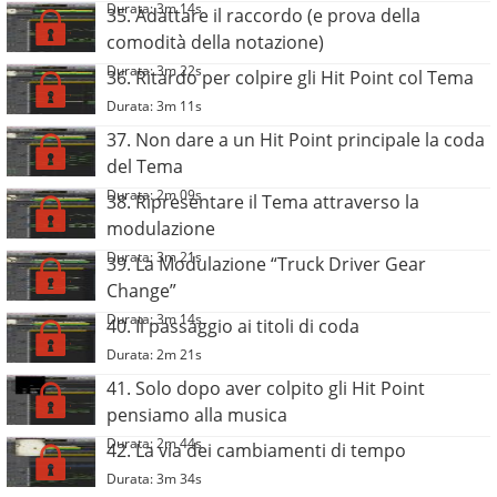
Durata: 3m 14s
35. Adattare il raccordo (e prova della
comodità della notazione)
Durata: 3m 22s
36. Ritardo per colpire gli Hit Point col Tema
Durata: 3m 11s
37. Non dare a un Hit Point principale la coda
del Tema
Durata: 2m 09s
38. Ripresentare il Tema attraverso la
modulazione
Durata: 3m 21s
39. La Modulazione “Truck Driver Gear
Change”
Durata: 3m 14s
40. Il passaggio ai titoli di coda
Durata: 2m 21s
41. Solo dopo aver colpito gli Hit Point
pensiamo alla musica
Durata: 2m 44s
42. La via dei cambiamenti di tempo
Durata: 3m 34s