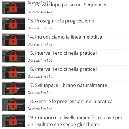
Durata: 3m 10s
12. Passo dopo passo nel Sequencer
Durata: 4m 42s
13. Proseguire la progressione
Durata: 5m 50s
14. Introduciamo la linea melodica
Durata: 3m 13s
15. Intervalli eroici nella pratica I
Durata: 4m 16s
16. Intervalli eroici nella pratica II
Durata: 3m 51s
17. Sviluppare il brano naturalmente
Durata: 3m 54s
18. Gestire le progressioni nella pratica
Durata: 5m 34s
19. Comporre ai livelli minimi è la chiave per
un risultato che segue gli schemi