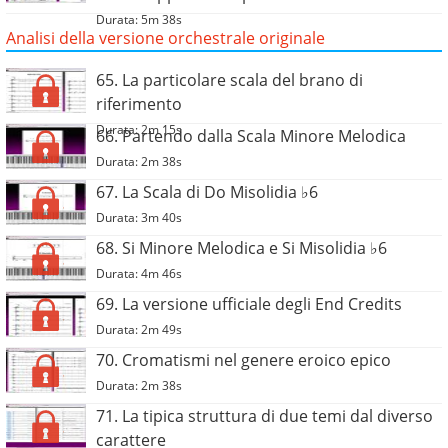
Durata: 5m 38s
Analisi della versione orchestrale originale
65. La particolare scala del brano di
riferimento
Durata: 2m 15s
66. Partendo dalla Scala Minore Melodica
Durata: 2m 38s
67. La Scala di Do Misolidia ♭6
Durata: 3m 40s
68. Si Minore Melodica e Si Misolidia ♭6
Durata: 4m 46s
69. La versione ufficiale degli End Credits
Durata: 2m 49s
70. Cromatismi nel genere eroico epico
Durata: 2m 38s
71. La tipica struttura di due temi dal diverso
carattere