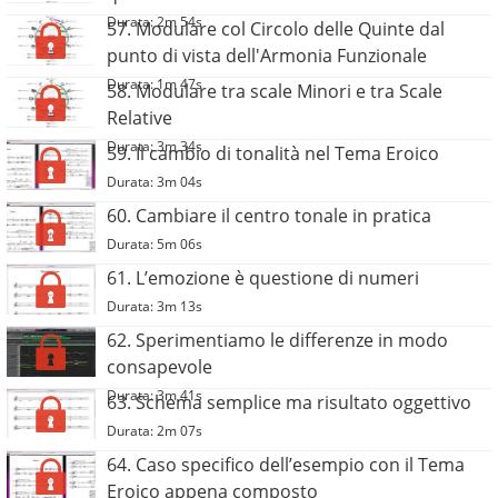
Durata: 2m 54s
57. Modulare col Circolo delle Quinte dal
punto di vista dell'Armonia Funzionale
Durata: 1m 47s
58. Modulare tra scale Minori e tra Scale
Relative
Durata: 3m 34s
59. Il cambio di tonalità nel Tema Eroico
Durata: 3m 04s
60. Cambiare il centro tonale in pratica
Durata: 5m 06s
61. L’emozione è questione di numeri
Durata: 3m 13s
62. Sperimentiamo le differenze in modo
consapevole
Durata: 3m 41s
63. Schema semplice ma risultato oggettivo
Durata: 2m 07s
64. Caso specifico dell’esempio con il Tema
Eroico appena composto