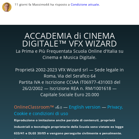
11 giorni fa
Massimo44
ha risposto a
Condizione attuale
.
ACCADEMIA di CINEMA
DIGITALE™ VFX WIZARD
La Prima e Più Frequentata Scuola Online d'Italia su
Cinema e Musica Digitale.
Proprietà 2002-2023 VFX Wizard srl — Sede legale in
Roma, Via del Serafico 64
Partita IVA e Iscrizione CCIAA IT06977-431003 del
26/2/2002 — Iscrizione REA n. RM/1001618 —
Capitale Sociale Euro 20.000
OnlineClassroom™
6
—
English version
—
Privacy,
v
.0
Cookie e condizioni di uso
Riproduzione o imitazione anche parziale di contenuti, proprietà
industriali o tecnologie proprietarie della Scuola sono vietate ex legge
633/41 e DLGS 30/05 e vengono perseguite civilmente e penalmente.