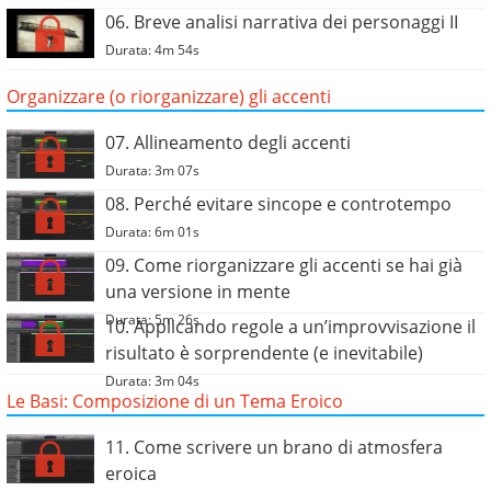
06. Breve analisi narrativa dei personaggi II
Durata: 4m 54s
Organizzare (o riorganizzare) gli accenti
07. Allineamento degli accenti
Durata: 3m 07s
08. Perché evitare sincope e controtempo
Durata: 6m 01s
09. Come riorganizzare gli accenti se hai già
una versione in mente
Durata: 5m 26s
10. Applicando regole a un’improvvisazione il
risultato è sorprendente (e inevitabile)
Durata: 3m 04s
Le Basi: Composizione di un Tema Eroico
11. Come scrivere un brano di atmosfera
eroica