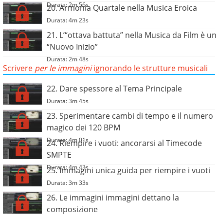
Durata: 2m 56s
20. Armonia Quartale nella Musica Eroica
Durata: 4m 23s
21. L’“ottava battuta” nella Musica da Film è un
“Nuovo Inizio”
Durata: 2m 48s
Scrivere
per le immagini
ignorando le strutture musicali
22. Dare spessore al Tema Principale
Durata: 3m 45s
23. Sperimentare cambi di tempo e il numero
magico dei 120 BPM
Durata: 4m 01s
24. Riempire i vuoti: ancorarsi al Timecode
SMPTE
Durata: 4m 43s
25. Immagini unica guida per riempire i vuoti
Durata: 3m 33s
26. Le immagini immagini dettano la
composizione