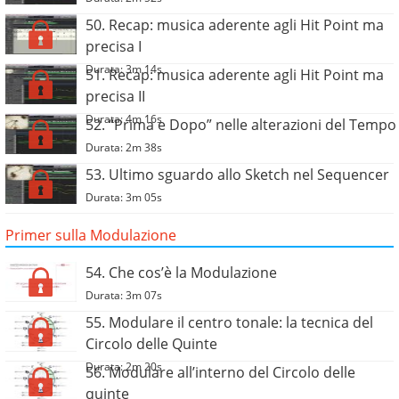
50. Recap: musica aderente agli Hit Point ma
precisa I
Durata: 3m 14s
51. Recap: musica aderente agli Hit Point ma
precisa II
Durata: 4m 16s
52. “Prima e Dopo” nelle alterazioni del Tempo
Durata: 2m 38s
53. Ultimo sguardo allo Sketch nel Sequencer
Durata: 3m 05s
Primer sulla Modulazione
54. Che cos’è la Modulazione
Durata: 3m 07s
55. Modulare il centro tonale: la tecnica del
Circolo delle Quinte
Durata: 2m 20s
56. Modulare all’interno del Circolo delle
quinte