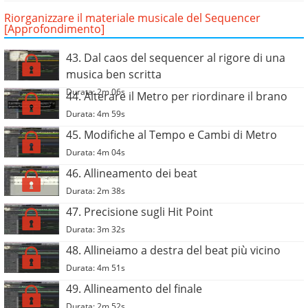
Riorganizzare il materiale musicale del Sequencer
[Approfondimento]
43. Dal caos del sequencer al rigore di una
musica ben scritta
Durata: 2m 06s
44. Alterare il Metro per riordinare il brano
Durata: 4m 59s
45. Modifiche al Tempo e Cambi di Metro
Durata: 4m 04s
46. Allineamento dei beat
Durata: 2m 38s
47. Precisione sugli Hit Point
Durata: 3m 32s
48. Allineiamo a destra del beat più vicino
Durata: 4m 51s
49. Allineamento del finale
Durata: 2m 52s