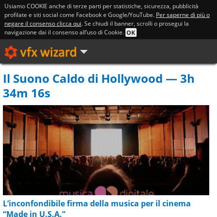
Usiamo COOKIE anche di terze parti per statistiche, sicurezza, pubblicità
profilate e siti social come Facebook e Google/YouTube.
Per saperne di più o
negare il consenso clicca qui
. Se chiudi il banner, scrolli o prosegui la
navigazione dai il consenso all’uso di Cookie.
OK
Il Suono Caldo di Hollywood — 3h
34m 16s
L’inconfondibile firma della musica per il cinema
“Made in U.S.A.”