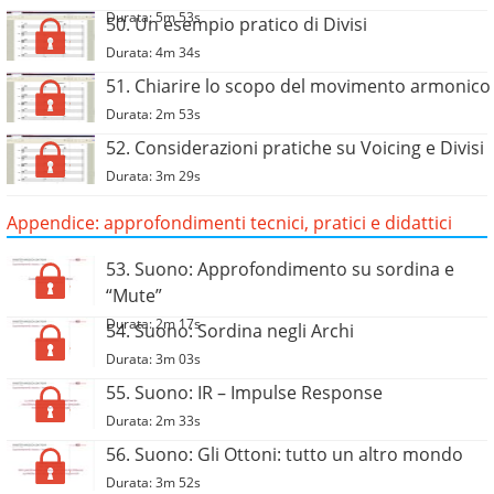
Durata: 5m 53s
50. Un esempio pratico di Divisi
Durata: 4m 34s
51. Chiarire lo scopo del movimento armonico
Durata: 2m 53s
52. Considerazioni pratiche su Voicing e Divisi
Durata: 3m 29s
Appendice: approfondimenti tecnici, pratici e didattici
53. Suono: Approfondimento su sordina e
“Mute”
Durata: 2m 17s
54. Suono: Sordina negli Archi
Durata: 3m 03s
55. Suono: IR – Impulse Response
Durata: 2m 33s
56. Suono: Gli Ottoni: tutto un altro mondo
Durata: 3m 52s