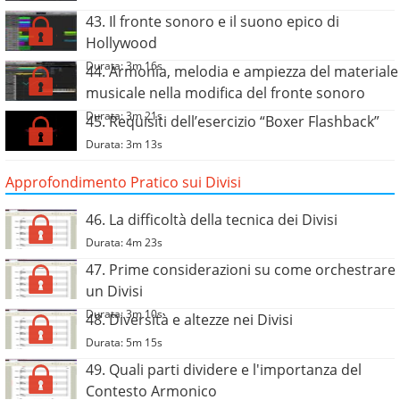
43. Il fronte sonoro e il suono epico di
Hollywood
Durata: 3m 16s
44. Armonia, melodia e ampiezza del materiale
musicale nella modifica del fronte sonoro
Durata: 3m 21s
45. Requisiti dell’esercizio “Boxer Flashback”
Durata: 3m 13s
Approfondimento Pratico sui Divisi
46. La difficoltà della tecnica dei Divisi
Durata: 4m 23s
47. Prime considerazioni su come orchestrare
un Divisi
Durata: 3m 10s
48. Diversità e altezze nei Divisi
Durata: 5m 15s
49. Quali parti dividere e l'importanza del
Contesto Armonico