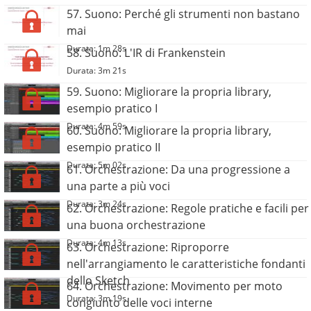
57. Suono: Perché gli strumenti non bastano
mai
Durata: 1m 28s
58. Suono: L'IR di Frankenstein
Durata: 3m 21s
59. Suono: Migliorare la propria library,
esempio pratico I
Durata: 4m 59s
60. Suono: Migliorare la propria library,
esempio pratico II
Durata: 5m 02s
61. Orchestrazione: Da una progressione a
una parte a più voci
Durata: 3m 24s
62. Orchestrazione: Regole pratiche e facili per
una buona orchestrazione
Durata: 4m 13s
63. Orchestrazione: Riproporre
nell'arrangiamento le caratteristiche fondanti
dello Sketch
64. Orchestrazione: Movimento per moto
Durata: 3m 19s
congiunto delle voci interne