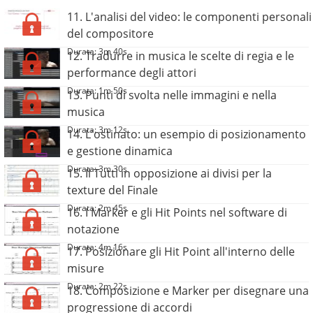
11. L'analisi del video: le componenti personali
del compositore
Durata: 3m 40s
12. Tradurre in musica le scelte di regia e le
performance degli attori
Durata: 1m 50s
13. Punti di svolta nelle immagini e nella
musica
Durata: 3m 12s
14. L'ostinato: un esempio di posizionamento
e gestione dinamica
Durata: 3m 30s
15. Il Tutti in opposizione ai divisi per la
texture del Finale
Durata: 2m 45s
16. I Marker e gli Hit Points nel software di
notazione
Durata: 4m 16s
17. Posizionare gli Hit Point all'interno delle
misure
Durata: 2m 22s
18. Composizione e Marker per disegnare una
progressione di accordi