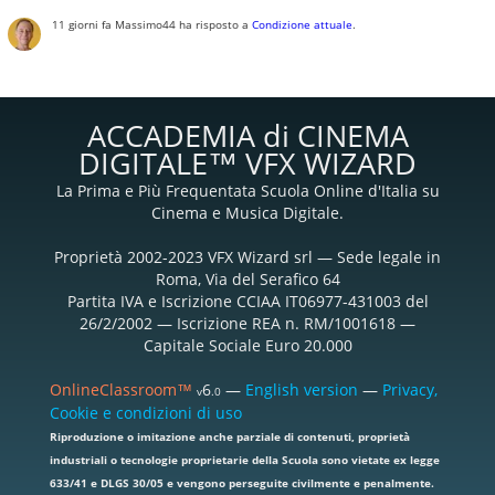
11 giorni fa
Massimo44
ha risposto a
Condizione attuale
.
ACCADEMIA di CINEMA
DIGITALE™ VFX WIZARD
La Prima e Più Frequentata Scuola Online d'Italia su
Cinema e Musica Digitale.
Proprietà 2002-2023 VFX Wizard srl — Sede legale in
Roma, Via del Serafico 64
Partita IVA e Iscrizione CCIAA IT06977-431003 del
26/2/2002 — Iscrizione REA n. RM/1001618 —
Capitale Sociale Euro 20.000
OnlineClassroom™
6
—
English version
—
Privacy,
v
.0
Cookie e condizioni di uso
Riproduzione o imitazione anche parziale di contenuti, proprietà
industriali o tecnologie proprietarie della Scuola sono vietate ex legge
633/41 e DLGS 30/05 e vengono perseguite civilmente e penalmente.