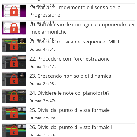
Durata: 2m 49s
19. Variare il movimento e il senso della
Progressione
Durata: 4m 19s
20. Sottolineare le immagini componendo per
linee armoniche
Durata: 2m 58s
21. Avere la musica nel sequencer MIDI
Durata: 4m 01s
22. Procedere con l'orchestrazione
Durata: 1m 47s
23. Crescendo non solo di dinamica
Durata: 2m 08s
24. Dividere le note col pianoforte?
Durata: 3m 47s
25. Divisi dal punto di vista formale
Durata: 2m 06s
26. Divisi dal punto di vista formale II
Durata: 3m 53s