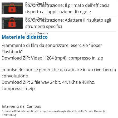
Durata: 2m 13s
65. Orchestrazione: Il primato dell'efficacia
rispetto all'applicazione di regole
Durata: 2m 27s
66. Orchestrazione: Adattare il risultato agli
strumenti specifici
Durata: 2m 20s
Materiale didattico
Frammento di film da sonorizzare, esercizio “Boxer
Flashback”
Download ZIP: Video H264 (mp4), compresso in .zip
Impulse Response generiche da caricare in un riverbero a
convoluzione
Download ZIP: 2 file wav 24bit, 44.1Khz e 48Khz,
compressi in .zip
Interventi nel Campus
Ci sono 78874 interventi nel Campus riservato agli studenti della Scuola Online (al
07/8/2026).