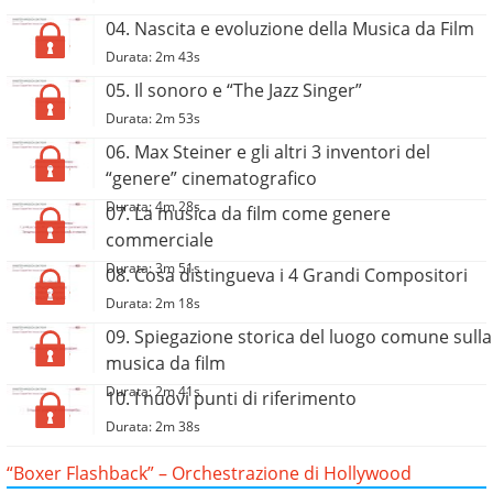
04. Nascita e evoluzione della Musica da Film
Durata: 2m 43s
05. Il sonoro e “The Jazz Singer”
Durata: 2m 53s
06. Max Steiner e gli altri 3 inventori del
“genere” cinematografico
Durata: 4m 28s
07. La musica da film come genere
commerciale
Durata: 3m 51s
08. Cosa distingueva i 4 Grandi Compositori
Durata: 2m 18s
09. Spiegazione storica del luogo comune sulla
musica da film
Durata: 2m 41s
10. I nuovi punti di riferimento
Durata: 2m 38s
“Boxer Flashback” – Orchestrazione di Hollywood