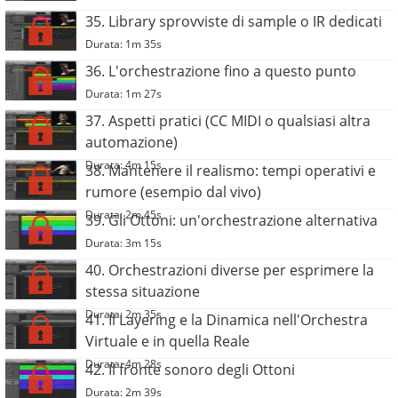
35. Library sprovviste di sample o IR dedicati
Durata: 1m 35s
36. L'orchestrazione fino a questo punto
Durata: 1m 27s
37. Aspetti pratici (CC MIDI o qualsiasi altra
automazione)
Durata: 4m 15s
38. Mantenere il realismo: tempi operativi e
rumore (esempio dal vivo)
Durata: 2m 45s
39. Gli Ottoni: un'orchestrazione alternativa
Durata: 3m 15s
40. Orchestrazioni diverse per esprimere la
stessa situazione
Durata: 2m 35s
41. Il Layering e la Dinamica nell'Orchestra
Virtuale e in quella Reale
Durata: 4m 28s
42. Il fronte sonoro degli Ottoni
Durata: 2m 39s