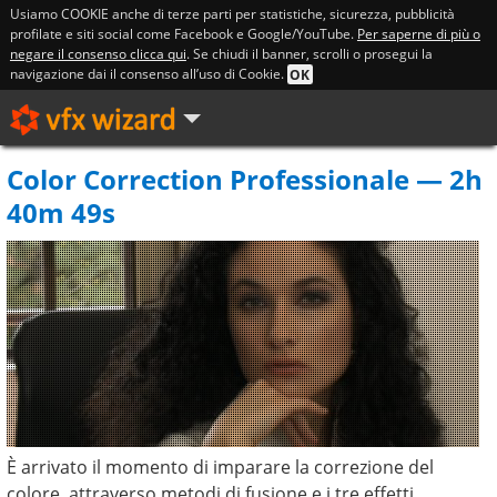
Usiamo COOKIE anche di terze parti per statistiche, sicurezza, pubblicità
profilate e siti social come Facebook e Google/YouTube.
Per saperne di più o
negare il consenso clicca qui
. Se chiudi il banner, scrolli o prosegui la
navigazione dai il consenso all’uso di Cookie.
OK
Color Correction Professionale — 2h
40m 49s
È arrivato il momento di imparare la correzione del
colore, attraverso metodi di fusione e i tre effetti