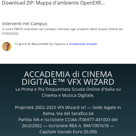
Download ZIP: Mappa d'ambiente OpenEXR...
Interventi nel Campus
Ci sono 78874 interventi nel Campus riservato agli studenti della Scuola Online (al
07/8/2026).
12 giorni fa
Massimo44
ha risposto a
Condizione attuale
.
ACCADEMIA di CINEMA
DIGITALE™ VFX WIZARD
La Prima e Più Frequentata Scuola Online d'Italia su
Cinema e Musica Digitale.
Proprietà 2002-2023 VFX Wizard srl — Sede legale in
Roma, Via del Serafico 64
Partita IVA e Iscrizione CCIAA IT06977-431003 del
26/2/2002 — Iscrizione REA n. RM/1001618 —
Capitale Sociale Euro 20.000