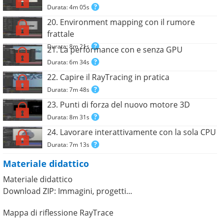
Durata: 4m 05s
20. Environment mapping con il rumore
frattale
Durata: 8m 21s
21. La performance con e senza GPU
Durata: 6m 34s
22. Capire il RayTracing in pratica
Durata: 7m 48s
23. Punti di forza del nuovo motore 3D
Durata: 8m 31s
24. Lavorare interattivamente con la sola CPU
Durata: 7m 13s
Materiale didattico
Materiale didattico
Download ZIP: Immagini, progetti...
Mappa di riflessione RayTrace