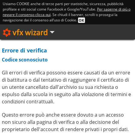
Usiamo COOKIE anche di terze parti per statistiche, sicurezza, pubblicità
profilate e siti social come Facebook e Google/YouTube.
Per saperne di più o
negare il consenso clicca qui
. Se chiudi il banner, scrolli o prosegui la
navigazione dai il consenso all’uso di Cookie.
OK
Errore di verifica
Codice sconosciuto
Gli errori di verifica possono essere causati da un errore
di battitura o dal tentativo di raggiungere il certificato di
un utente cancellato dall'archivio su sua richiesta o
espulso dalla scuola in seguito alla violazione di termini e
condizioni contrattuali.
Questo errore può anche essere dovuto a un accesso
non sicuro alla pagina di verifica o alla decisione del
proprietario dell'account di rendere privati i propri dati.