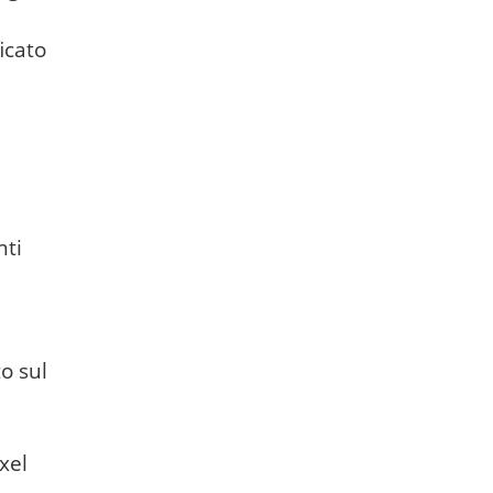
icato
nti
o sul
xel