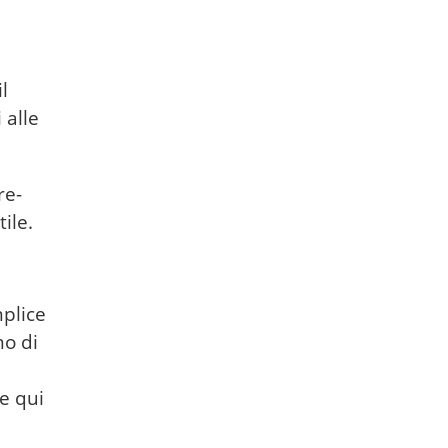
l
 alle
re-
ile.
mplice
o di
e qui