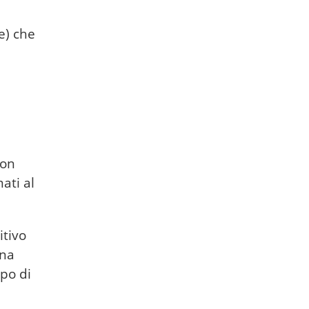
e) che
con
ati al
itivo
ona
po di