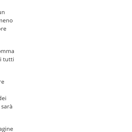
un
 meno
pre
 somma
 tutti
re
dei
 sarà
magine