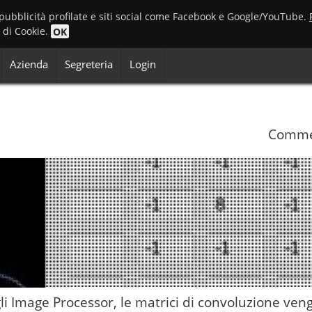
 pubblicità profilate e siti social come Facebook e Google/YouTube.
o di Cookie.
OK
Azienda
Segreteria
Login
Commen
gli Image Processor, le matrici di convoluzione ve