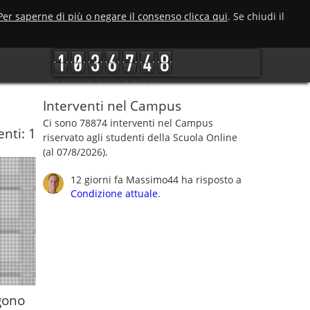
Per saperne di più o negare il consenso clicca qui
. Se chiudi il
Interventi nel Campus
Ci sono 78874 interventi nel Campus
ti: 1
riservato agli studenti della Scuola Online
(al 07/8/2026).
12 giorni fa
Massimo44
ha risposto a
Condizione attuale
.
ngono