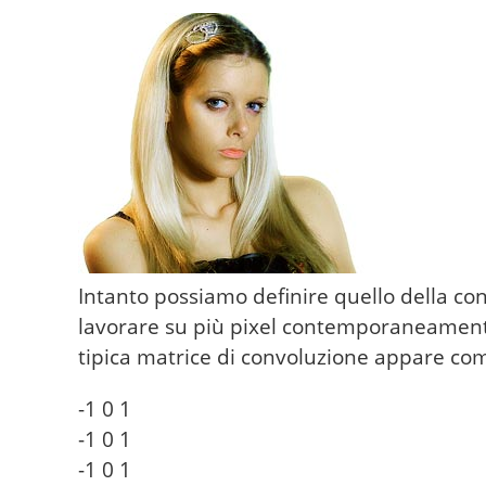
Intanto possiamo definire quello della co
lavorare su più pixel contemporaneament
tipica matrice di convoluzione appare com
-1 0 1

-1 0 1

-1 0 1