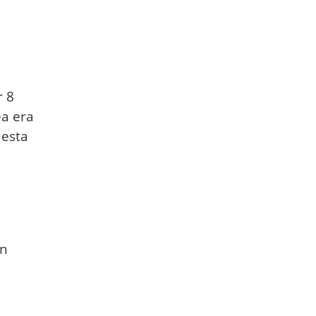
r 8
ea era
uesta
un