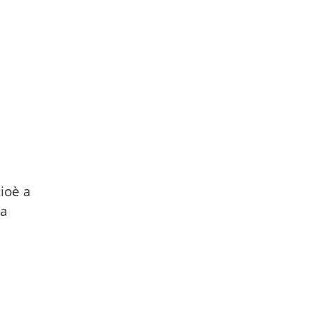
ioè a
na