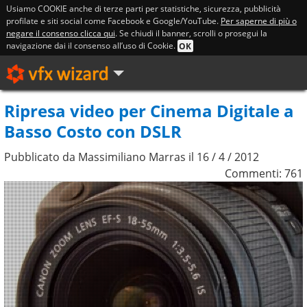
Usiamo COOKIE anche di terze parti per statistiche, sicurezza, pubblicità
profilate e siti social come Facebook e Google/YouTube.
Per saperne di più o
negare il consenso clicca qui
. Se chiudi il banner, scrolli o prosegui la
navigazione dai il consenso all’uso di Cookie.
OK
Ripresa video per Cinema Digitale a
Basso Costo con DSLR
Pubblicato da Massimiliano Marras il
16 / 4 / 2012
Commenti: 761