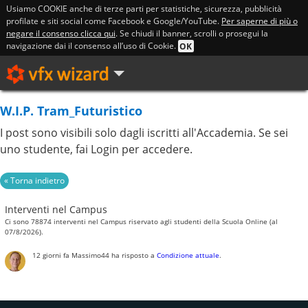
Usiamo COOKIE anche di terze parti per statistiche, sicurezza, pubblicità
profilate e siti social come Facebook e Google/YouTube.
Per saperne di più o
negare il consenso clicca qui
. Se chiudi il banner, scrolli o prosegui la
navigazione dai il consenso all’uso di Cookie.
OK
W.I.P. Tram_Futuristico
I post sono visibili solo dagli iscritti all'Accademia. Se sei
uno studente, fai Login per accedere.
Interventi nel Campus
Ci sono 78874 interventi nel Campus riservato agli studenti della Scuola Online (al
07/8/2026).
12 giorni fa
Massimo44
ha risposto a
Condizione attuale
.