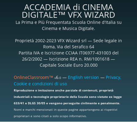
ACCADEMIA di CINEMA
DIGITALE™ VFX WIZARD
La Prima e Più Frequentata Scuola Online d'Italia su
Cinema e Musica Digitale.
Proprietà 2002-2023 VFX Wizard srl — Sede legale in
Roma, Via del Serafico 64
Partita IVA e Iscrizione CCIAA IT06977-431003 del
26/2/2002 — Iscrizione REA n. RM/1001618 —
Capitale Sociale Euro 20.000
OnlineClassroom™
6
—
English version
—
Privacy,
v
.0
Cookie e condizioni di uso
Riproduzione o imitazione anche parziale di contenuti, proprietà
industriali o tecnologie proprietarie della Scuola sono vietate ex legge
633/41 e DLGS 30/05 e vengono perseguite civilmente e penalmente.
Nomi e marchi menzionati in queste pagine appartengono ai rispettivi
proprietari e sono citati a solo scopo informativo.