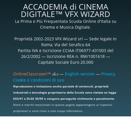
ACCADEMIA di CINEMA
DIGITALE™ VFX WIZARD
La Prima e Più Frequentata Scuola Online d'Italia su
Cinema e Musica Digitale.
Proprietà 2002-2023 VFX Wizard srl — Sede legale in
Roma, Via del Serafico 64
Partita IVA e Iscrizione CCIAA IT06977-431003 del
26/2/2002 — Iscrizione REA n. RM/1001618 —
Capitale Sociale Euro 20.000
OnlineClassroom™
6
—
English version
—
Privacy,
v
.0
Cookie e condizioni di uso
Riproduzione o imitazione anche parziale di contenuti, proprietà
industriali o tecnologie proprietarie della Scuola sono vietate ex legge
633/41 e DLGS 30/05 e vengono perseguite civilmente e penalmente.
Nomi e marchi menzionati in queste pagine appartengono ai rispettivi
proprietari e sono citati a solo scopo informativo.