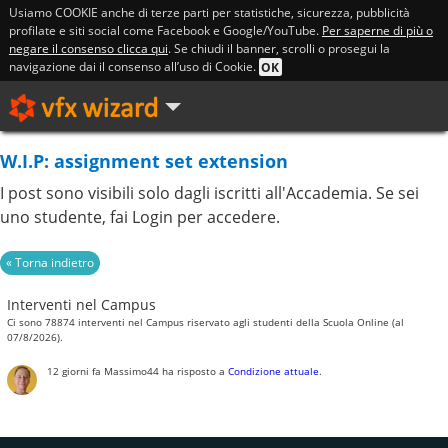
Usiamo COOKIE anche di terze parti per statistiche, sicurezza, pubblicità
profilate e siti social come Facebook e Google/YouTube.
Per saperne di più o
negare il consenso clicca qui
. Se chiudi il banner, scrolli o prosegui la
navigazione dai il consenso all’uso di Cookie.
OK
W.I.P: assignment set extension
I post sono visibili solo dagli iscritti all'Accademia. Se sei
uno studente, fai Login per accedere.
Interventi nel Campus
Ci sono 78874 interventi nel Campus riservato agli studenti della Scuola Online (al
07/8/2026).
12 giorni fa
Massimo44
ha risposto a
Condizione attuale
.