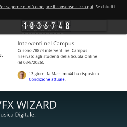
Per saperne di più o negare il consenso clicca qui
. Se chiudi il
Interventi nel Campus
Ci sono 78874 interventi nel Campus
e.
riservato agli studenti della Scuola Online
(al 08/8/2026).
13 giorni fa
Massimo44
ha risposto a
Condizione attuale
.
VFX WIZARD
usica Digitale.