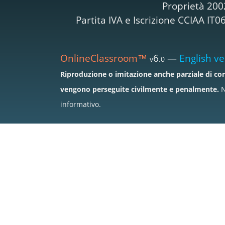
Proprietà 200
Partita IVA e Iscrizione CCIAA I
OnlineClassroom™
6
—
English ve
v
.0
Riproduzione o imitazione anche parziale di con
vengono perseguite civilmente e penalmente.
N
informativo.