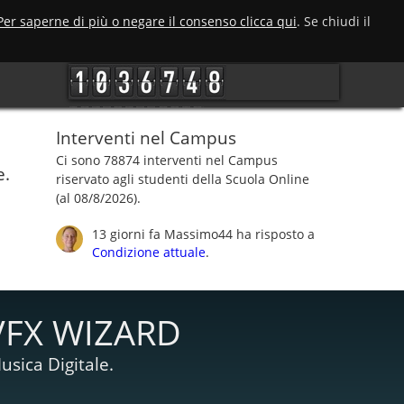
Per saperne di più o negare il consenso clicca qui
. Se chiudi il
Interventi nel Campus
Ci sono 78874 interventi nel Campus
e.
riservato agli studenti della Scuola Online
(al 08/8/2026).
13 giorni fa
Massimo44
ha risposto a
Condizione attuale
.
VFX WIZARD
usica Digitale.