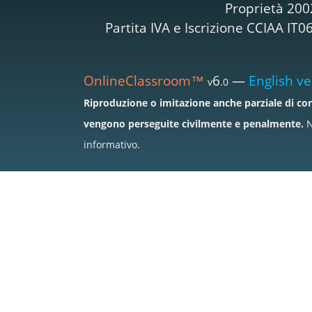
Proprietà 200
Partita IVA e Iscrizione CCIAA I
OnlineClassroom™
6
—
English ve
v
.0
Riproduzione o imitazione anche parziale di con
vengono perseguite civilmente e penalmente.
N
informativo.