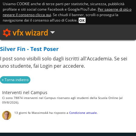
Usiamo COOKIE anche di terze parti per statistiche, sicurezza, pubblicità
profilate e siti social come Facebook e Google/YouTube.
Per saperne di più o
negare il consenso clicca qui
. Se chiudi il banner, scrolli o prosegui la
navigazione dai il consenso all’uso di Cookie.
OK
Silver Fin - Test Poser
I post sono visibili solo dagli iscritti all'Accademia. Se sei
uno studente, fai Login per accedere.
Interventi nel Campus
Ci sono 78874 interventi nel Campus riservato agli studenti della Scuola Online (al
09/8/2026).
13 giorni fa
Massimo44
ha risposto a
Condizione attuale
.