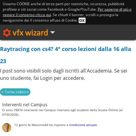
Usiamo COOKIE anche di terze parti per statistiche, sicurezza, pubblicità
profilate e siti social come Facebook e Google/YouTube.
Per saperne di più o
negare il consenso clicca qui
. Se chiudi il banner, scrolli o prosegui la
navigazione dai il consenso all’uso di Cookie.
OK
Raytracing con cs4? 4° corso lezioni dalla 16 alla
23
I post sono visibili solo dagli iscritti all'Accademia. Se sei
uno studente, fai Login per accedere.
Interventi nel Campus
Ci sono 78874 interventi nel Campus riservato agli studenti della Scuola Online (al
07/8/2026).
12 giorni fa
Massimo44
ha risposto a
Condizione attuale
.