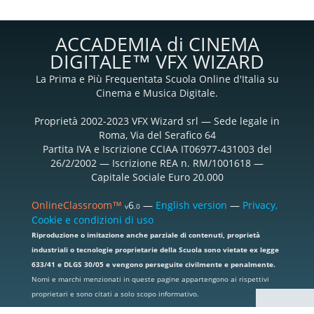
ACCADEMIA di CINEMA
DIGITALE™ VFX WIZARD
La Prima e Più Frequentata Scuola Online d'Italia su
Cinema e Musica Digitale.
Proprietà 2002-2023 VFX Wizard srl — Sede legale in
Roma, Via del Serafico 64
Partita IVA e Iscrizione CCIAA IT06977-431003 del
26/2/2002 — Iscrizione REA n. RM/1001618 —
Capitale Sociale Euro 20.000
OnlineClassroom™
6
—
English version
—
Privacy,
v
.0
Cookie e condizioni di uso
Riproduzione o imitazione anche parziale di contenuti, proprietà
industriali o tecnologie proprietarie della Scuola sono vietate ex legge
633/41 e DLGS 30/05 e vengono perseguite civilmente e penalmente.
Nomi e marchi menzionati in queste pagine appartengono ai rispettivi
proprietari e sono citati a solo scopo informativo.