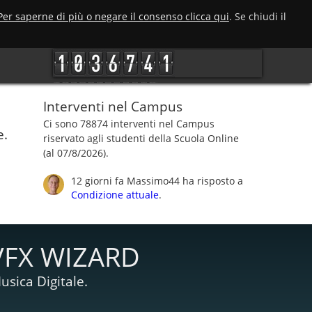
Per saperne di più o negare il consenso clicca qui
. Se chiudi il
Interventi nel Campus
Ci sono 78874 interventi nel Campus
e.
riservato agli studenti della Scuola Online
(al 07/8/2026).
12 giorni fa
Massimo44
ha risposto a
Condizione attuale
.
VFX WIZARD
usica Digitale.