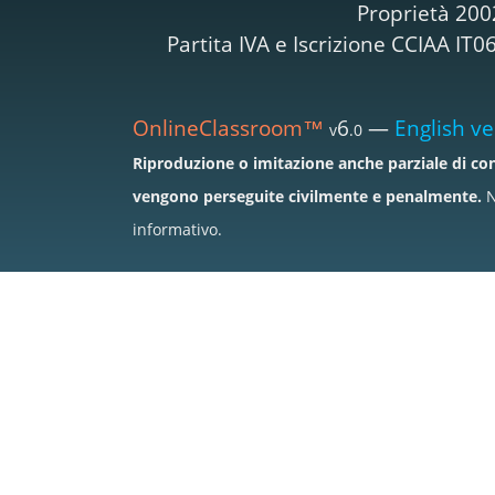
Proprietà 200
Partita IVA e Iscrizione CCIAA I
OnlineClassroom™
6
—
English ve
v
.0
Riproduzione o imitazione anche parziale di con
vengono perseguite civilmente e penalmente.
N
informativo.