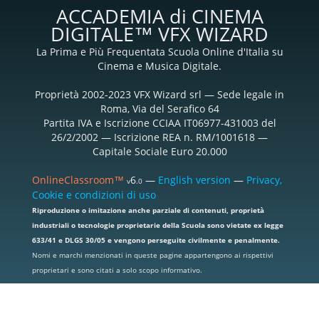
ACCADEMIA di CINEMA
DIGITALE™ VFX WIZARD
La Prima e Più Frequentata Scuola Online d'Italia su
Cinema e Musica Digitale.
Proprietà 2002-2023 VFX Wizard srl — Sede legale in
Roma, Via del Serafico 64
Partita IVA e Iscrizione CCIAA IT06977-431003 del
26/2/2002 — Iscrizione REA n. RM/1001618 —
Capitale Sociale Euro 20.000
OnlineClassroom™
6
—
English version
—
Privacy,
v
.0
Cookie e condizioni di uso
Riproduzione o imitazione anche parziale di contenuti, proprietà
industriali o tecnologie proprietarie della Scuola sono vietate ex legge
633/41 e DLGS 30/05 e vengono perseguite civilmente e penalmente.
Nomi e marchi menzionati in queste pagine appartengono ai rispettivi
proprietari e sono citati a solo scopo informativo.