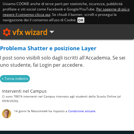
Usiamo COOKIE anche di terze parti per statistiche, sicurezza, pubblicità
profilate e siti social come Facebook e Google/YouTube.
Per saperne di più o
negare il consenso clicca qui
. Se chiudi il banner, scrolli o prosegui la
navigazione dai il consenso all’uso di Cookie.
OK
Problema Shatter e posizione Layer
I post sono visibili solo dagli iscritti all'Accademia. Se sei
uno studente, fai Login per accedere.
Interventi nel Campus
Ci sono 78874 interventi nel Campus riservato agli studenti della Scuola Online (al
09/8/2026).
14 giorni fa
Massimo44
ha risposto a
Condizione attuale
.