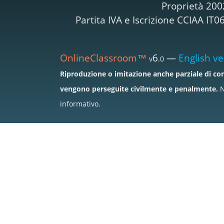
Proprietà 200
Partita IVA e Iscrizione CCIAA I
OnlineClassroom™
6
—
English ve
v
.0
Riproduzione o imitazione anche parziale di con
vengono perseguite civilmente e penalmente.
N
informativo.