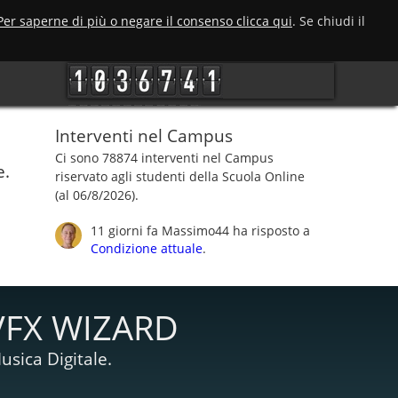
Per saperne di più o negare il consenso clicca qui
. Se chiudi il
Interventi nel Campus
Ci sono 78874 interventi nel Campus
e.
riservato agli studenti della Scuola Online
(al 06/8/2026).
11 giorni fa
Massimo44
ha risposto a
Condizione attuale
.
VFX WIZARD
usica Digitale.