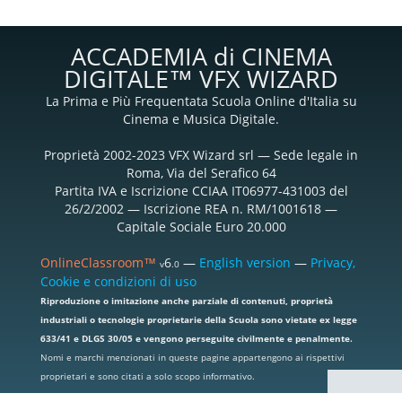
ACCADEMIA di CINEMA
DIGITALE™ VFX WIZARD
La Prima e Più Frequentata Scuola Online d'Italia su
Cinema e Musica Digitale.
Proprietà 2002-2023 VFX Wizard srl — Sede legale in
Roma, Via del Serafico 64
Partita IVA e Iscrizione CCIAA IT06977-431003 del
26/2/2002 — Iscrizione REA n. RM/1001618 —
Capitale Sociale Euro 20.000
OnlineClassroom™
6
—
English version
—
Privacy,
v
.0
Cookie e condizioni di uso
Riproduzione o imitazione anche parziale di contenuti, proprietà
industriali o tecnologie proprietarie della Scuola sono vietate ex legge
633/41 e DLGS 30/05 e vengono perseguite civilmente e penalmente.
Nomi e marchi menzionati in queste pagine appartengono ai rispettivi
proprietari e sono citati a solo scopo informativo.