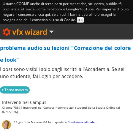
Usiamo COOKIE anche di terze parti per statistiche, sicurezza, pubblicità
profilate e siti social come Facebook e Google/YouTube.
Per saperne di più o
negare il consenso clicca qui
. Se chiudi il banner, scrolli o prosegui la
navigazione dai il consenso all’uso di Cookie.
OK
problema audio su lezioni "Correzione del colore
e look"
I post sono visibili solo dagli iscritti all'Accademia. Se sei
uno studente, fai Login per accedere.
Interventi nel Campus
Ci sono 78874 interventi nel Campus riservato agli studenti della Scuola Online (al
07/8/2026).
11 giorni fa
Massimo44
ha risposto a
Condizione attuale
.