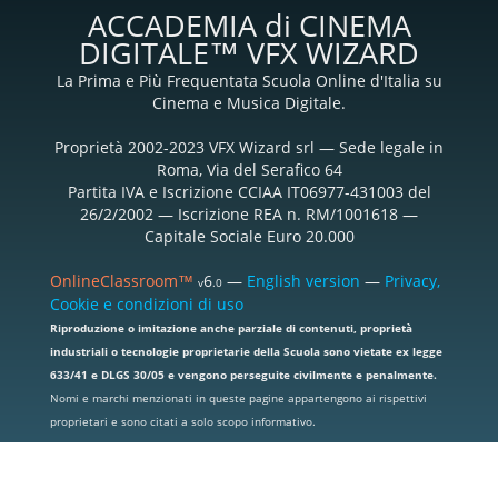
ACCADEMIA di CINEMA
DIGITALE™ VFX WIZARD
La Prima e Più Frequentata Scuola Online d'Italia su
Cinema e Musica Digitale.
Proprietà 2002-2023 VFX Wizard srl — Sede legale in
Roma, Via del Serafico 64
Partita IVA e Iscrizione CCIAA IT06977-431003 del
26/2/2002 — Iscrizione REA n. RM/1001618 —
Capitale Sociale Euro 20.000
OnlineClassroom™
6
—
English version
—
Privacy,
v
.0
Cookie e condizioni di uso
Riproduzione o imitazione anche parziale di contenuti, proprietà
industriali o tecnologie proprietarie della Scuola sono vietate ex legge
633/41 e DLGS 30/05 e vengono perseguite civilmente e penalmente.
Nomi e marchi menzionati in queste pagine appartengono ai rispettivi
proprietari e sono citati a solo scopo informativo.