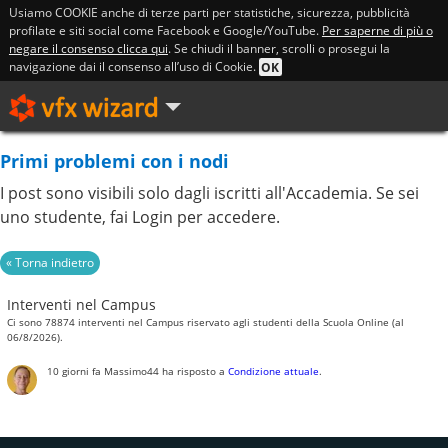
Usiamo COOKIE anche di terze parti per statistiche, sicurezza, pubblicità
profilate e siti social come Facebook e Google/YouTube.
Per saperne di più o
negare il consenso clicca qui
. Se chiudi il banner, scrolli o prosegui la
navigazione dai il consenso all’uso di Cookie.
OK
Primi problemi con i nodi
I post sono visibili solo dagli iscritti all'Accademia. Se sei
uno studente, fai Login per accedere.
Interventi nel Campus
Ci sono 78874 interventi nel Campus riservato agli studenti della Scuola Online (al
06/8/2026).
10 giorni fa
Massimo44
ha risposto a
Condizione attuale
.