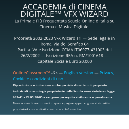
ACCADEMIA di CINEMA
DIGITALE™ VFX WIZARD
La Prima e Più Frequentata Scuola Online d'Italia su
Cinema e Musica Digitale.
Proprietà 2002-2023 VFX Wizard srl — Sede legale in
Roma, Via del Serafico 64
Partita IVA e Iscrizione CCIAA IT06977-431003 del
26/2/2002 — Iscrizione REA n. RM/1001618 —
Capitale Sociale Euro 20.000
OnlineClassroom™
6
—
English version
—
Privacy,
v
.0
Cookie e condizioni di uso
Riproduzione o imitazione anche parziale di contenuti, proprietà
industriali o tecnologie proprietarie della Scuola sono vietate ex legge
633/41 e DLGS 30/05 e vengono perseguite civilmente e penalmente.
Nomi e marchi menzionati in queste pagine appartengono ai rispettivi
proprietari e sono citati a solo scopo informativo.