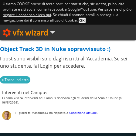
Usiamo COOKIE anche di terze parti per statistiche, sicurezza, pubblicità
profilate e siti social come Facebook e Google/YouTube.
Per saperne di più o
negare il consenso clicca qui
. Se chiudi il banner, scrolli o prosegui la
navigazione dai il consenso all’uso di Cookie.
OK
Object Track 3D in Nuke sopravvissuto :)
I post sono visibili solo dagli iscritti all'Accademia. Se sei
uno studente, fai Login per accedere.
Interventi nel Campus
Ci sono 78874 interventi nel Campus riservato agli studenti della Scuola Online (al
06/8/2026).
11 giorni fa
Massimo44
ha risposto a
Condizione attuale
.