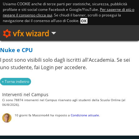
Usiamo COOKIE anche di terze parti per statistiche, sicurezza, pubblicità
profilate e siti social come Facebook e Google/YouTube.
Per saperne di più o
negare il consenso clicca qui
. Se chiudi il banner, scrolli o prosegui la
navigazione dai il consenso all’uso di Cookie.
OK
Nuke e CPU
I post sono visibili solo dagli iscritti all'Accademia. Se sei
uno studente, fai Login per accedere.
Interventi nel Campus
Ci sono 78874 interventi nel Campus riservato agli studenti della Scuola Online (al
06/8/2026).
10 giorni fa
Massimo44
ha risposto a
Condizione attuale
.