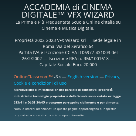
ACCADEMIA di CINEMA
DIGITALE™ VFX WIZARD
La Prima e Più Frequentata Scuola Online d'Italia su
Cinema e Musica Digitale.
Proprietà 2002-2023 VFX Wizard srl — Sede legale in
Roma, Via del Serafico 64
Partita IVA e Iscrizione CCIAA IT06977-431003 del
26/2/2002 — Iscrizione REA n. RM/1001618 —
Capitale Sociale Euro 20.000
OnlineClassroom™
6
—
English version
—
Privacy,
v
.0
Cookie e condizioni di uso
Riproduzione o imitazione anche parziale di contenuti, proprietà
industriali o tecnologie proprietarie della Scuola sono vietate ex legge
633/41 e DLGS 30/05 e vengono perseguite civilmente e penalmente.
Nomi e marchi menzionati in queste pagine appartengono ai rispettivi
proprietari e sono citati a solo scopo informativo.