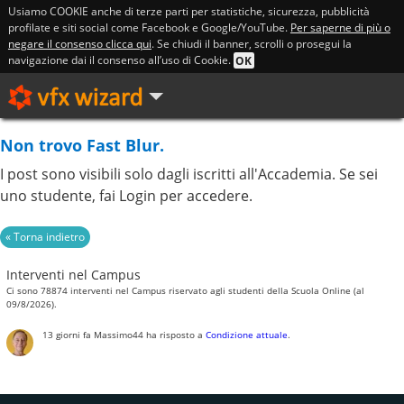
Usiamo COOKIE anche di terze parti per statistiche, sicurezza, pubblicità
profilate e siti social come Facebook e Google/YouTube.
Per saperne di più o
negare il consenso clicca qui
. Se chiudi il banner, scrolli o prosegui la
navigazione dai il consenso all’uso di Cookie.
OK
Non trovo Fast Blur.
I post sono visibili solo dagli iscritti all'Accademia. Se sei
uno studente, fai Login per accedere.
Interventi nel Campus
Ci sono 78874 interventi nel Campus riservato agli studenti della Scuola Online (al
09/8/2026).
13 giorni fa
Massimo44
ha risposto a
Condizione attuale
.