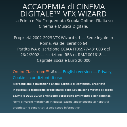
ACCADEMIA di CINEMA
DIGITALE™ VFX WIZARD
La Prima e Più Frequentata Scuola Online d'Italia su
Cinema e Musica Digitale.
Proprietà 2002-2023 VFX Wizard srl — Sede legale in
Roma, Via del Serafico 64
Partita IVA e Iscrizione CCIAA IT06977-431003 del
26/2/2002 — Iscrizione REA n. RM/1001618 —
Capitale Sociale Euro 20.000
OnlineClassroom™
6
—
English version
—
Privacy,
v
.0
Cookie e condizioni di uso
Riproduzione o imitazione anche parziale di contenuti, proprietà
industriali o tecnologie proprietarie della Scuola sono vietate ex legge
633/41 e DLGS 30/05 e vengono perseguite civilmente e penalmente.
Nomi e marchi menzionati in queste pagine appartengono ai rispettivi
proprietari e sono citati a solo scopo informativo.