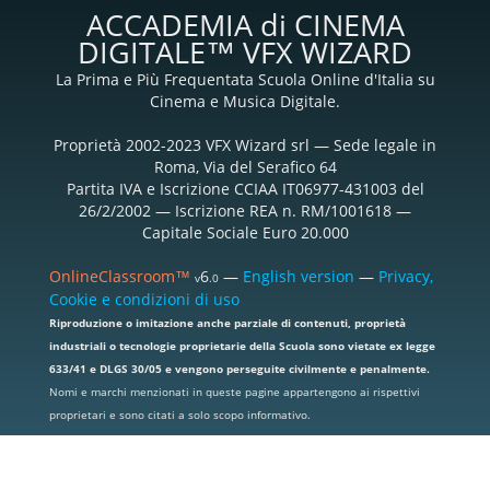
ACCADEMIA di CINEMA
DIGITALE™ VFX WIZARD
La Prima e Più Frequentata Scuola Online d'Italia su
Cinema e Musica Digitale.
Proprietà 2002-2023 VFX Wizard srl — Sede legale in
Roma, Via del Serafico 64
Partita IVA e Iscrizione CCIAA IT06977-431003 del
26/2/2002 — Iscrizione REA n. RM/1001618 —
Capitale Sociale Euro 20.000
OnlineClassroom™
6
—
English version
—
Privacy,
v
.0
Cookie e condizioni di uso
Riproduzione o imitazione anche parziale di contenuti, proprietà
industriali o tecnologie proprietarie della Scuola sono vietate ex legge
633/41 e DLGS 30/05 e vengono perseguite civilmente e penalmente.
Nomi e marchi menzionati in queste pagine appartengono ai rispettivi
proprietari e sono citati a solo scopo informativo.