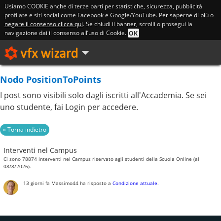
Usiamo COOKIE anche di terze parti per statistiche, sicurezza, pubblicità
profilate e siti social come Facebook e Google/YouTube.
Per saperne di più o
negare il consenso clicca qui
. Se chiudi il banner, scrolli o prosegui la
navigazione dai il consenso all’uso di Cookie.
OK
Nodo PositionToPoints
I post sono visibili solo dagli iscritti all'Accademia. Se sei
uno studente, fai Login per accedere.
Interventi nel Campus
Ci sono 78874 interventi nel Campus riservato agli studenti della Scuola Online (al
08/8/2026).
13 giorni fa
Massimo44
ha risposto a
Condizione attuale
.