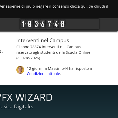
Per saperne di più o negare il consenso clicca qui
. Se chiudi il
Interventi nel Campus
Ci sono 78874 interventi nel Campus
e.
riservato agli studenti della Scuola Online
(al 07/8/2026).
12 giorni fa
Massimo44
ha risposto a
Condizione attuale
.
VFX WIZARD
usica Digitale.