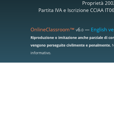
Proprietà 200
Partita IVA e Iscrizione CCIAA I
OnlineClassroom™
6
—
English ve
v
.0
Riproduzione o imitazione anche parziale di con
vengono perseguite civilmente e penalmente.
N
informativo.