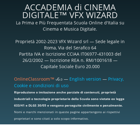
ACCADEMIA di CINEMA
DIGITALE™ VFX WIZARD
La Prima e Più Frequentata Scuola Online d'Italia su
Cinema e Musica Digitale.
Proprietà 2002-2023 VFX Wizard srl — Sede legale in
Roma, Via del Serafico 64
Partita IVA e Iscrizione CCIAA IT06977-431003 del
26/2/2002 — Iscrizione REA n. RM/1001618 —
Capitale Sociale Euro 20.000
OnlineClassroom™
6
—
English version
—
Privacy,
v
.0
Cookie e condizioni di uso
Riproduzione o imitazione anche parziale di contenuti, proprietà
industriali o tecnologie proprietarie della Scuola sono vietate ex legge
633/41 e DLGS 30/05 e vengono perseguite civilmente e penalmente.
Nomi e marchi menzionati in queste pagine appartengono ai rispettivi
proprietari e sono citati a solo scopo informativo.