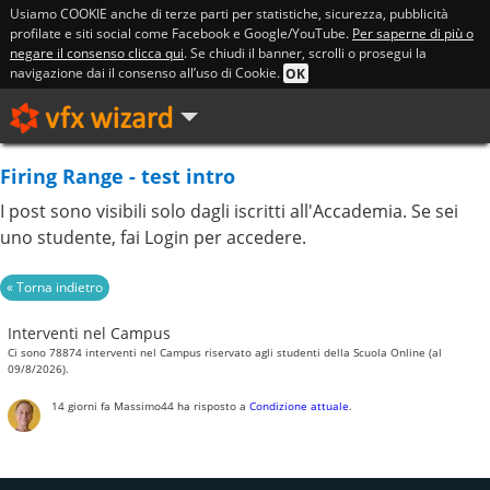
Usiamo COOKIE anche di terze parti per statistiche, sicurezza, pubblicità
profilate e siti social come Facebook e Google/YouTube.
Per saperne di più o
negare il consenso clicca qui
. Se chiudi il banner, scrolli o prosegui la
navigazione dai il consenso all’uso di Cookie.
OK
Firing Range - test intro
I post sono visibili solo dagli iscritti all'Accademia. Se sei
uno studente, fai Login per accedere.
Interventi nel Campus
Ci sono 78874 interventi nel Campus riservato agli studenti della Scuola Online (al
09/8/2026).
14 giorni fa
Massimo44
ha risposto a
Condizione attuale
.