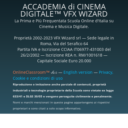
ACCADEMIA di CINEMA
DIGITALE™ VFX WIZARD
La Prima e Più Frequentata Scuola Online d'Italia su
Cinema e Musica Digitale.
Proprietà 2002-2023 VFX Wizard srl — Sede legale in
Roma, Via del Serafico 64
Partita IVA e Iscrizione CCIAA IT06977-431003 del
26/2/2002 — Iscrizione REA n. RM/1001618 —
Capitale Sociale Euro 20.000
OnlineClassroom™
6
—
English version
—
Privacy,
v
.0
Cookie e condizioni di uso
Riproduzione o imitazione anche parziale di contenuti, proprietà
industriali o tecnologie proprietarie della Scuola sono vietate ex legge
633/41 e DLGS 30/05 e vengono perseguite civilmente e penalmente.
Nomi e marchi menzionati in queste pagine appartengono ai rispettivi
proprietari e sono citati a solo scopo informativo.