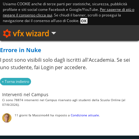
Usiamo COOKIE anche di terze parti per statistiche, sicurezza, pubblicità
profilate e siti social come Facebook e Google/YouTube.
Per saperne di più o
negare il consenso clicca qui
. Se chiudi il banner, scrolli o prosegui la
navigazione dai il consenso all’uso di Cookie.
OK
Errore in Nuke
I post sono visibili solo dagli iscritti all'Accademia. Se sei
uno studente, fai Login per accedere.
Interventi nel Campus
Ci sono 78874 interventi nel Campus riservato agli studenti della Scuola Online (al
07/8/2026).
11 giorni fa
Massimo44
ha risposto a
Condizione attuale
.