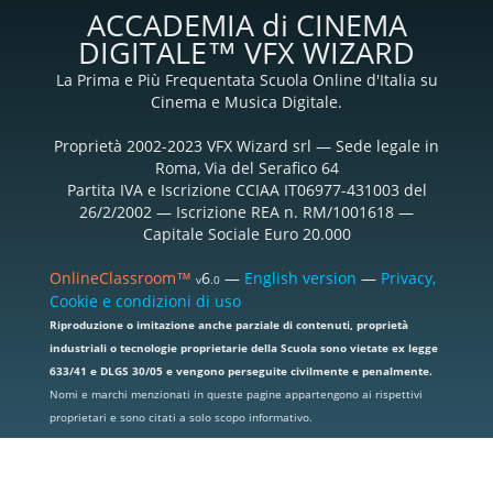
ACCADEMIA di CINEMA
DIGITALE™ VFX WIZARD
La Prima e Più Frequentata Scuola Online d'Italia su
Cinema e Musica Digitale.
Proprietà 2002-2023 VFX Wizard srl — Sede legale in
Roma, Via del Serafico 64
Partita IVA e Iscrizione CCIAA IT06977-431003 del
26/2/2002 — Iscrizione REA n. RM/1001618 —
Capitale Sociale Euro 20.000
OnlineClassroom™
6
—
English version
—
Privacy,
v
.0
Cookie e condizioni di uso
Riproduzione o imitazione anche parziale di contenuti, proprietà
industriali o tecnologie proprietarie della Scuola sono vietate ex legge
633/41 e DLGS 30/05 e vengono perseguite civilmente e penalmente.
Nomi e marchi menzionati in queste pagine appartengono ai rispettivi
proprietari e sono citati a solo scopo informativo.