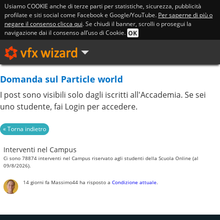
Usiamo COOKIE anche di terze parti per statistiche, sicurezza, pubblicità
profilate e siti social come Facebook e Google/YouTube.
Per saperne di più o
negare il consenso clicca qui
. Se chiudi il banner, scrolli o prosegui la
navigazione dai il consenso all’uso di Cookie.
OK
Domanda sul Particle world
I post sono visibili solo dagli iscritti all'Accademia. Se sei
uno studente, fai Login per accedere.
Interventi nel Campus
Ci sono 78874 interventi nel Campus riservato agli studenti della Scuola Online (al
09/8/2026).
14 giorni fa
Massimo44
ha risposto a
Condizione attuale
.