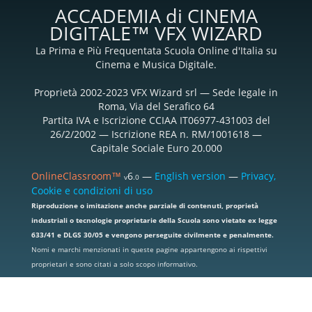
ACCADEMIA di CINEMA
DIGITALE™ VFX WIZARD
La Prima e Più Frequentata Scuola Online d'Italia su
Cinema e Musica Digitale.
Proprietà 2002-2023 VFX Wizard srl — Sede legale in
Roma, Via del Serafico 64
Partita IVA e Iscrizione CCIAA IT06977-431003 del
26/2/2002 — Iscrizione REA n. RM/1001618 —
Capitale Sociale Euro 20.000
OnlineClassroom™
6
—
English version
—
Privacy,
v
.0
Cookie e condizioni di uso
Riproduzione o imitazione anche parziale di contenuti, proprietà
industriali o tecnologie proprietarie della Scuola sono vietate ex legge
633/41 e DLGS 30/05 e vengono perseguite civilmente e penalmente.
Nomi e marchi menzionati in queste pagine appartengono ai rispettivi
proprietari e sono citati a solo scopo informativo.