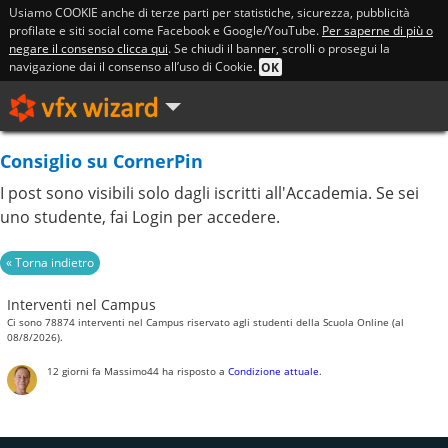
Usiamo COOKIE anche di terze parti per statistiche, sicurezza, pubblicità
profilate e siti social come Facebook e Google/YouTube.
Per saperne di più o
negare il consenso clicca qui
. Se chiudi il banner, scrolli o prosegui la
navigazione dai il consenso all’uso di Cookie.
OK
Consiglio su CornerPin
I post sono visibili solo dagli iscritti all'Accademia. Se sei
uno studente, fai Login per accedere.
Interventi nel Campus
Ci sono 78874 interventi nel Campus riservato agli studenti della Scuola Online (al
08/8/2026).
12 giorni fa
Massimo44
ha risposto a
Condizione attuale
.