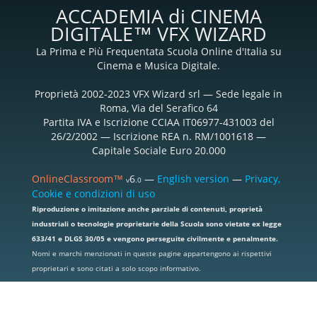
ACCADEMIA di CINEMA
DIGITALE™ VFX WIZARD
La Prima e Più Frequentata Scuola Online d'Italia su
Cinema e Musica Digitale.
Proprietà 2002-2023 VFX Wizard srl — Sede legale in
Roma, Via del Serafico 64
Partita IVA e Iscrizione CCIAA IT06977-431003 del
26/2/2002 — Iscrizione REA n. RM/1001618 —
Capitale Sociale Euro 20.000
OnlineClassroom™
6
—
English version
—
Privacy,
v
.0
Cookie e condizioni di uso
Riproduzione o imitazione anche parziale di contenuti, proprietà
industriali o tecnologie proprietarie della Scuola sono vietate ex legge
633/41 e DLGS 30/05 e vengono perseguite civilmente e penalmente.
Nomi e marchi menzionati in queste pagine appartengono ai rispettivi
proprietari e sono citati a solo scopo informativo.