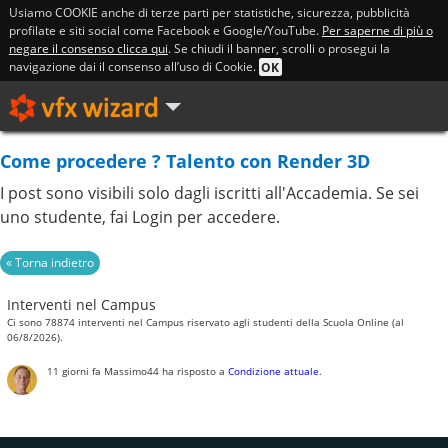
Usiamo COOKIE anche di terze parti per statistiche, sicurezza, pubblicità
profilate e siti social come Facebook e Google/YouTube.
Per saperne di più o
negare il consenso clicca qui
. Se chiudi il banner, scrolli o prosegui la
navigazione dai il consenso all’uso di Cookie.
OK
Come procedere ? Talento con Render 3D
I post sono visibili solo dagli iscritti all'Accademia. Se sei
uno studente, fai Login per accedere.
Interventi nel Campus
Ci sono 78874 interventi nel Campus riservato agli studenti della Scuola Online (al
06/8/2026).
11 giorni fa
Massimo44
ha risposto a
Condizione attuale
.