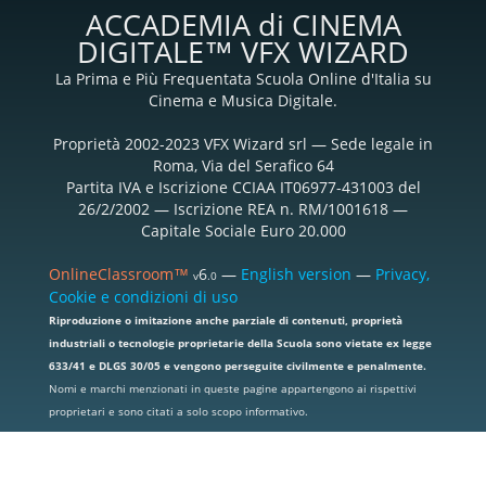
ACCADEMIA di CINEMA
DIGITALE™ VFX WIZARD
La Prima e Più Frequentata Scuola Online d'Italia su
Cinema e Musica Digitale.
Proprietà 2002-2023 VFX Wizard srl — Sede legale in
Roma, Via del Serafico 64
Partita IVA e Iscrizione CCIAA IT06977-431003 del
26/2/2002 — Iscrizione REA n. RM/1001618 —
Capitale Sociale Euro 20.000
OnlineClassroom™
6
—
English version
—
Privacy,
v
.0
Cookie e condizioni di uso
Riproduzione o imitazione anche parziale di contenuti, proprietà
industriali o tecnologie proprietarie della Scuola sono vietate ex legge
633/41 e DLGS 30/05 e vengono perseguite civilmente e penalmente.
Nomi e marchi menzionati in queste pagine appartengono ai rispettivi
proprietari e sono citati a solo scopo informativo.