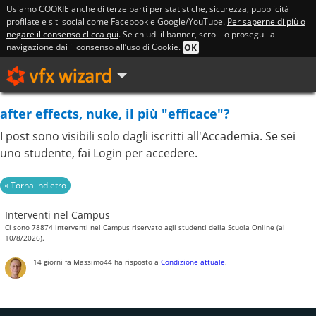
Usiamo COOKIE anche di terze parti per statistiche, sicurezza, pubblicità
profilate e siti social come Facebook e Google/YouTube.
Per saperne di più o
negare il consenso clicca qui
. Se chiudi il banner, scrolli o prosegui la
navigazione dai il consenso all’uso di Cookie.
OK
after effects, nuke, il più "efficace"?
I post sono visibili solo dagli iscritti all'Accademia. Se sei
uno studente, fai Login per accedere.
Interventi nel Campus
Ci sono 78874 interventi nel Campus riservato agli studenti della Scuola Online (al
10/8/2026).
14 giorni fa
Massimo44
ha risposto a
Condizione attuale
.