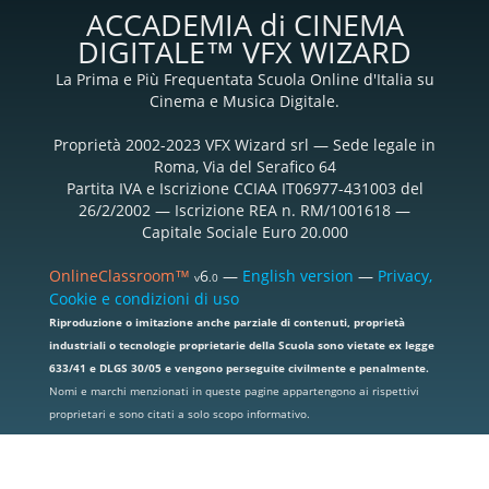
ACCADEMIA di CINEMA
DIGITALE™ VFX WIZARD
La Prima e Più Frequentata Scuola Online d'Italia su
Cinema e Musica Digitale.
Proprietà 2002-2023 VFX Wizard srl — Sede legale in
Roma, Via del Serafico 64
Partita IVA e Iscrizione CCIAA IT06977-431003 del
26/2/2002 — Iscrizione REA n. RM/1001618 —
Capitale Sociale Euro 20.000
OnlineClassroom™
6
—
English version
—
Privacy,
v
.0
Cookie e condizioni di uso
Riproduzione o imitazione anche parziale di contenuti, proprietà
industriali o tecnologie proprietarie della Scuola sono vietate ex legge
633/41 e DLGS 30/05 e vengono perseguite civilmente e penalmente.
Nomi e marchi menzionati in queste pagine appartengono ai rispettivi
proprietari e sono citati a solo scopo informativo.