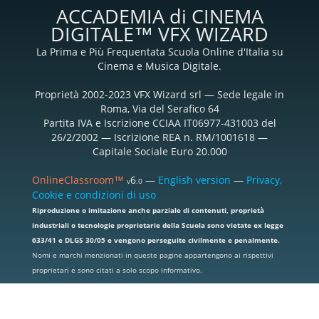
ACCADEMIA di CINEMA
DIGITALE™ VFX WIZARD
La Prima e Più Frequentata Scuola Online d'Italia su
Cinema e Musica Digitale.
Proprietà 2002-2023 VFX Wizard srl — Sede legale in
Roma, Via del Serafico 64
Partita IVA e Iscrizione CCIAA IT06977-431003 del
26/2/2002 — Iscrizione REA n. RM/1001618 —
Capitale Sociale Euro 20.000
OnlineClassroom™
6
—
English version
—
Privacy,
v
.0
Cookie e condizioni di uso
Riproduzione o imitazione anche parziale di contenuti, proprietà
industriali o tecnologie proprietarie della Scuola sono vietate ex legge
633/41 e DLGS 30/05 e vengono perseguite civilmente e penalmente.
Nomi e marchi menzionati in queste pagine appartengono ai rispettivi
proprietari e sono citati a solo scopo informativo.